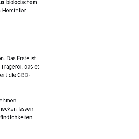
aus biologischem
 Hersteller
. Das Erste ist
 Trägeröl, das es
iert die CBD-
nehmen
mecken lassen.
findlichkeiten