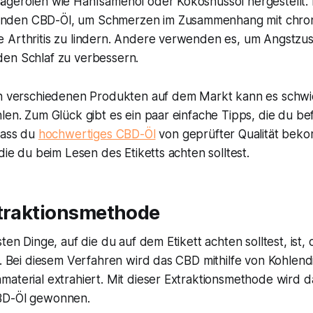
ägerölen wie Hanfsamenöl oder Kokosnussöl hergestellt
den CBD-Öl, um Schmerzen im Zusammenhang mit chro
 Arthritis zu lindern. Andere verwenden es, um Angstzu
en Schlaf zu verbessern.
en verschiedenen Produkten auf dem Markt kann es schwie
len. Zum Glück gibt es ein paar einfache Tipps, die du b
dass du
hochwertiges CBD-Öl
von geprüfter Qualität beko
 die du beim Lesen des Etiketts achten solltest.
xtraktionsmethode
sten Dinge, auf die du auf dem Etikett achten solltest, ist
t. Bei diesem Verfahren wird das CBD mithilfe von Kohlend
aterial extrahiert. Mit dieser Extraktionsmethode wird d
BD-Öl gewonnen.