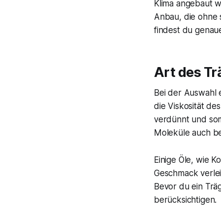
Klima angebaut we
Anbau, die ohne 
findest du genau
Art des Tr
Bei der Auswahl e
die Viskosität de
verdünnt und somi
Moleküle auch bes
Einige Öle, wie
Geschmack verlei
Bevor du ein Träg
berücksichtigen.