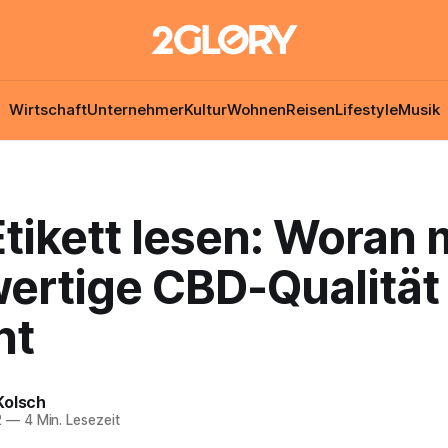
Wirtschaft
Unternehmer
Kultur
Wohnen
Reisen
Lifestyle
Musik
tikett lesen: Woran
ertige CBD-Qualität
nt
Kolsch
2
—
4 Min. Lesezeit