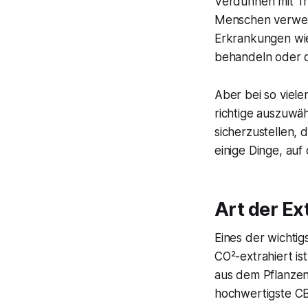
Verdünnen mit Tr
Menschen verwen
Erkrankungen wie
behandeln oder d
Aber bei so viel
richtige auszuwäh
sicherzustellen, 
einige Dinge, auf
Art der E
Eines der wichtig
CO²-extrahiert is
aus dem Pflanzenm
hochwertigste C