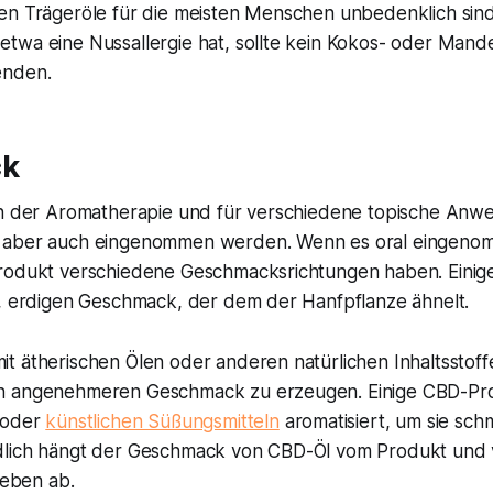
en Trägeröle für die meisten Menschen unbedenklich sind,
wa eine Nussallergie hat, sollte kein Kokos- oder Mandel
enden.
ck
in der Aromatherapie und für verschiedene topische An
 aber auch eingenommen werden. Wenn es oral eingeno
rodukt verschiedene Geschmacksrichtungen haben. Eini
n, erdigen Geschmack, der dem der Hanfpflanze ähnelt.
 ätherischen Ölen oder anderen natürlichen Inhaltsstoffe
n angenehmeren Geschmack zu erzeugen. Einige CBD-P
 oder
künstlichen Süßungsmitteln
aromatisiert, um sie sch
dlich hängt der Geschmack von CBD-Öl vom Produkt und
ieben ab.