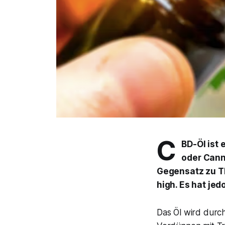
C
BD-Öl ist 
oder Cann
Gegensatz zu T
high. Es hat je
Das Öl wird durc