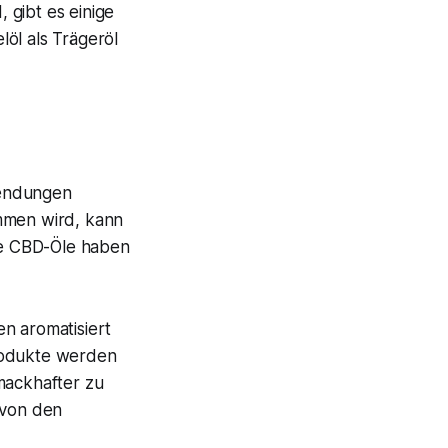
 gibt es einige
öl als Trägeröl
wendungen
mmen wird, kann
ge CBD-Öle haben
n aromatisiert
rodukte werden
mackhafter zu
 von den