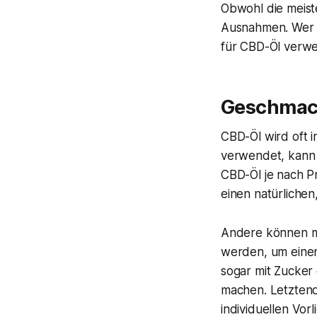
Obwohl die meist
Ausnahmen. Wer et
für CBD-Öl verw
Geschma
CBD-Öl wird oft 
verwendet, kann
CBD-Öl je nach P
einen natürliche
Andere können mit
werden, um eine
sogar mit Zucker
machen. Letzten
individuellen Vorl