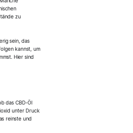
. Manche
nischen
stände zu
rig sein, das
efolgen kannst, um
mmst. Hier sind
, ob das CBD-Öl
ioxid unter Druck
as reinste und