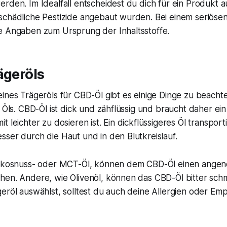
rden. Im Idealfall entscheidest du dich für ein Produkt 
schädliche Pestizide angebaut wurden. Bei einem seriösen
e Angaben zum Ursprung der Inhaltsstoffe.
ägeröls
ines Trägeröls für CBD-Öl gibt es einige Dinge zu beachten
s Öls. CBD-Öl ist dick und zähflüssig und braucht daher ein
t leichter zu dosieren ist. Ein dickflüssigeres Öl transport
ser durch die Haut und in den Blutkreislauf.
 Kokosnuss- oder MCT-Öl, können dem CBD-Öl einen ange
hen. Andere, wie Olivenöl, können das CBD-Öl bitter sch
eröl auswählst, solltest du auch deine Allergien oder Emp