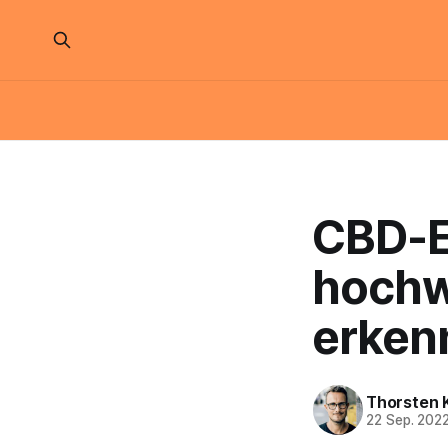
CBD-E
hochw
erken
Thorsten 
22 Sep. 202