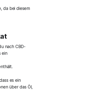
e, da bei diesem
at
 du nach CBD-
 ein
nthält.
dass es ein
ionen über das Öl,