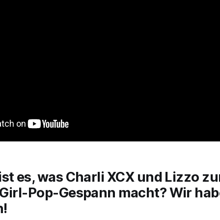
st es, was Charli XCX und Lizzo z
 Girl-Pop-Gespann macht? Wir hab
!