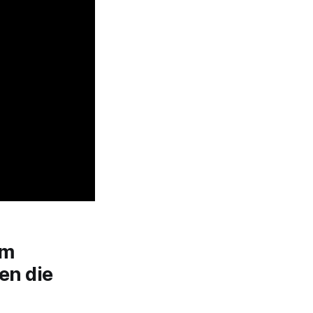
um
en die