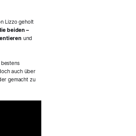
n Lizzo geholt
die beiden –
sentieren
und
 bestens
 doch auch über
nder gemacht zu