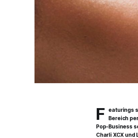
F
eaturings 
Bereich per
Pop-Business so
Charli XCX und 