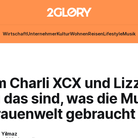
Wirtschaft
Unternehmer
Kultur
Wohnen
Reisen
Lifestyle
Musik
 Charli XCX und Liz
das sind, was die M
rauenwelt gebraucht
 Yilmaz