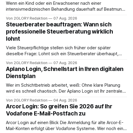
Wenn ein Kind oder ein Erwachsener nach einer
intensivmedizinischen Behandlung dauerhaft auf Beatmung
oder eine engmaschige pflegerische Versorgung
Von 2GLORY Redaktion
07 Aug. 2026
angewiesen ist, stellt sich für Familien eine schwierige
Steuerberater beauftragen: Wann sich
Frage: Muss die Versorgung dauerhaft in der Klinik bleiben –
professionelle Steuerberatung wirklich
oder ist ein Leben zu Hause möglich? Die außerklinische
lohnt
Intensivpflege bietet genau diese Alternative: Sie
Viele Steuerpflichtige stellen sich früher oder später
dieselbe Frage: Lohnt sich ein Steuerberater überhaupt,
oder lässt sich die Steuererklärung auch in Eigenregie
Von 2GLORY Redaktion
07 Aug. 2026
erledigen? Die kurze Antwort: Bei einfachen
Aplano Login, Schnellstart in Ihren digitalen
Einkommensverhältnissen reicht häufig eine Steuersoftware
Dienstplan
aus – sobald jedoch mehrere Einkunftsarten
zusammentreffen oder größere finanzielle Veränderungen
Wer im Schichtbetrieb arbeitet, weiß: Ohne klare Planung
anstehen, zahlt sich professionelle Unterstützung meist
wird es schnell chaotisch. Der Aplano Login ist Ihr zentraler
aus.
Zugangspunkt, um dienstpläne, zeiterfassung,
Von 2GLORY Redaktion
04 Aug. 2026
abwesenheiten und die gesamte kommunikation rund um
Arcor Login: So greifen Sie 2026 auf Ihr
Ihr personal digital zu organisieren. In diesem Leitfaden
Vodafone E-Mail-Postfach zu
erfahren Sie alles, was Sie für einen reibungslosen Einstieg
brauchen, von der Registrierung
Arcor Login auf einen Blick Die Anmeldung für alte Arcor-E-
Mail-Konten erfolgt über Vodafone Systeme. Wer noch eine