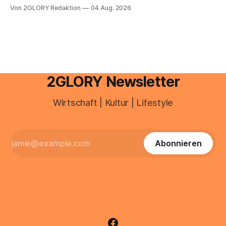
e mail adresse mit der Endung @arcor.de oder @arcor.net
Von 2GLORY Redaktion
04 Aug. 2026
besitzt, loggt sich heute über das Vodafone E-Mail & Cloud
Portal ein. Der klassische Arcor Login über mail.
2GLORY Newsletter
Wirtschaft | Kultur | Lifestyle
Abonnieren