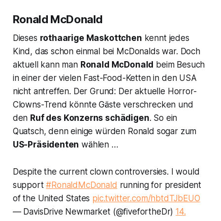
Ronald McDonald
Dieses
rothaarige Maskottchen
kennt jedes
Kind, das schon einmal bei McDonalds war. Doch
aktuell kann man
Ronald McDonald
beim Besuch
in einer der vielen Fast-Food-Ketten in den USA
nicht antreffen. Der Grund: Der aktuelle Horror-
Clowns-Trend könnte Gäste verschrecken und
den
Ruf des Konzerns schädigen
. So ein
Quatsch, denn einige würden Ronald sogar zum
US-Präsidenten
wählen …
Despite the current clown controversies. I would
support
#RonaldMcDonald
running for president
of the United States
pic.twitter.com/hbtdTJbEUO
— DavisDrive Newmarket (@fivefortheDr)
14.