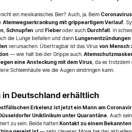
nicht ein mexikanisches Bier? Auch, ja. Beim
Coronavirus
ne
Atemwegserkrankung mit grippeartigem Verlauf
. S
en
,
Schnupfen
und
Fieber
oder auch
Durchfall
. In schw
uch die Lunge befallen und dann
Lungenentzündungen
den
verursachen. Übertragbar ist das Virus
von Mensch 
tion
— wie halt bei der Grippe auch.
Atemschutzmasken
gegen eine Ansteckung mit dem Virus
, da es trotzdem
dere Schleimhäute wie die Augen eindringen kann.
 in Deutschland erhältlich
stfälischen Erkelenz ist jetzt ein Mann am Coronavi
m Düsseldorfer Uniklinikum unter Quarantäne
. Auch sei
ziert zu sein. Beide hatten
Kontakt zu einem Bekannten,
hina gereist ist
— sehr cleverer Move bei der aktuellen