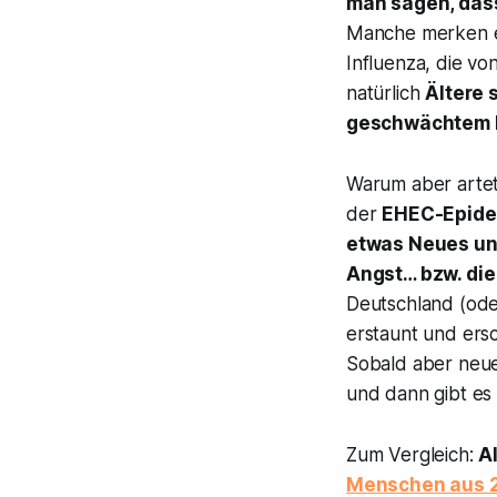
man sagen, dass
Manche merken es 
Influenza, die vo
natürlich
Ältere 
geschwächtem
Warum aber artet
der
EHEC-Epide
etwas Neues un
Angst… bzw. die
Deutschland (oder
erstaunt und ers
Sobald aber neue 
und dann gibt es 
Zum Vergleich:
A
Menschen aus 