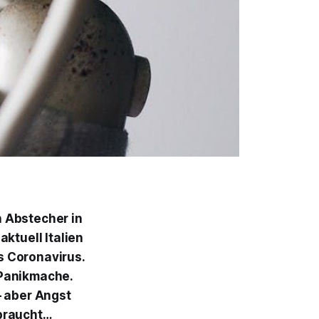
n Abstecher in
ktuell Italien
s Coronavirus.
 Panikmache.
 — aber Angst
 braucht…