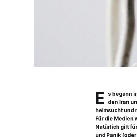
E
s begann i
den Iran un
heimsucht und n
Für die Medien 
Natürlich gilt f
und Panik (oder