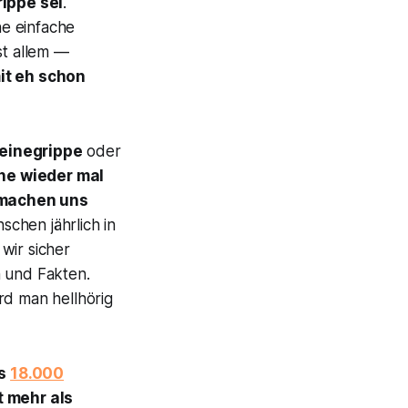
ippe sei
.
ne einfache
st allem —
it eh schon
einegrippe
oder
he wieder mal
 machen uns
schen jährlich in
wir sicher
n und Fakten.
rd man hellhörig
ls
18.000
t mehr als