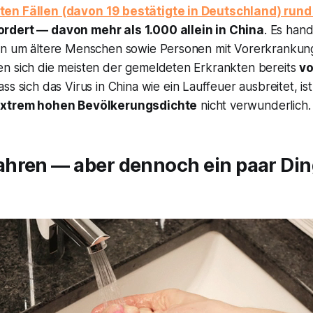
en Fällen (davon 19 bestätigte in Deutschland) rund
rdert — davon mehr als 1.000 allein in China
. Es hand
en um ältere Menschen sowie Personen mit Vorerkrankung
n sich die meisten der gemeldeten Erkrankten bereits
vo
ass sich das Virus in China wie ein Lauffeuer ausbreitet, is
xtrem hohen Bevölkerungsdichte
nicht verwunderlich.
hren — aber dennoch ein paar Di