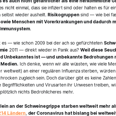
 es auch nicht gefährlicher als eine herkömmliche Gr
nicht einmal, dass sie infiziert sind oder halten es für ei
n selbst wieder ausheilt.
Risikogruppen
sind — wie bei fa
sowie Menschen mit Vorerkrankungen und dadurch m
 Immunsystem
.
 es — wie schon 2009 bei der ach so gefürchteten
Schw
mie
2011 — direkt wieder in Panik aus?
Weil diese Seuc
d Unbekanntes ist — und unbekannte Bedrohungen
 Medien.
Ich denke, wenn wir alle wüssten, wie viele Men
 weltweit) an einer regulären Influenza sterben, würden 
chrocken zugleich sein. Doch darüber gibt es keine Zahle
Begrifflichkeiten und Virusarten ihr Unwesen treiben, wi
plötzlich nichts Bedrohlicheres mehr.
llein an der Schweinegrippe starben weltweit mehr a
214 Ländern
,
der Coronavirus hat bislang bei weltwei