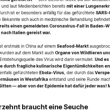
 und laut Medienberichten bereits
mit einer Lungenerk
durch ist er besonders anfällig für das gefürchtete
SARS-
te Bekannte sich auch in medizinische Behandlung befindet, 
reits einen gemeldeten Coronavirus-Fall in Baden-W
 nach Italien gereist war.
st erstmals in China auf einem
Seafood-Markt
ausgebroc
wurden auf dem Markt auch
Organe von Wildtieren und
 Entstehungsquelle des Virus wird darin vermutet.
Und es 
ie durch fragliche kulinarische Eigentümlichkeiten en
nfalls gefürchteten
Ebola-Virus
, der durch das
Verspe
dermäusen in Westafrika
entstand und seine Runde mac
Sitten — aber von der Epidemie hat dafür jeder was! 
rzehnt braucht eine Seuche