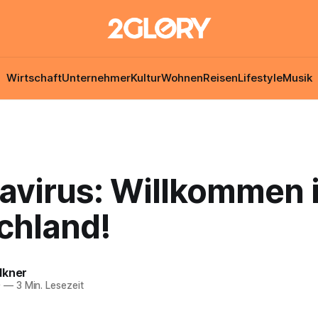
Wirtschaft
Unternehmer
Kultur
Wohnen
Reisen
Lifestyle
Musik
avirus: Willkommen 
chland!
lkner
0
—
3 Min. Lesezeit