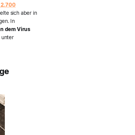
 2.700
elte sich aber in
en. In
n dem Virus
t unter
nge