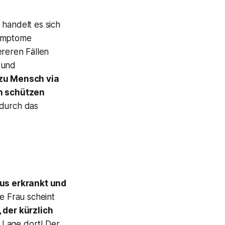
handelt es sich
ymptome
ereren Fällen
und
zu Mensch via
 schützen
 durch das
rus erkrankt und
ne Frau scheint
 der kürzlich
 Lage dort! Der