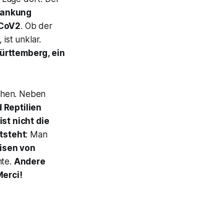
rankung
CoV2
. Ob der
ist unklar.
ürttemberg, ein
hen. Neben
 Reptilien
ist nicht die
tsteht
: Man
isen von
hte.
Andere
Merci!