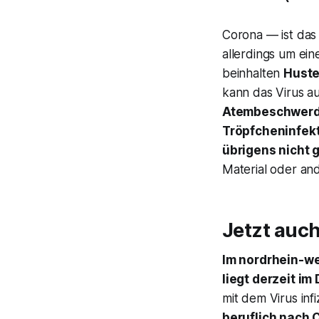
Corona — ist das 
allerdings um ei
beinhalten
Hust
kann das Virus a
Atembeschwer
Tröpfcheninfek
übrigens nicht 
Material oder an
Jetzt auch
Im nordrhein-we
liegt derzeit i
mit dem Virus infi
beruflich nach C