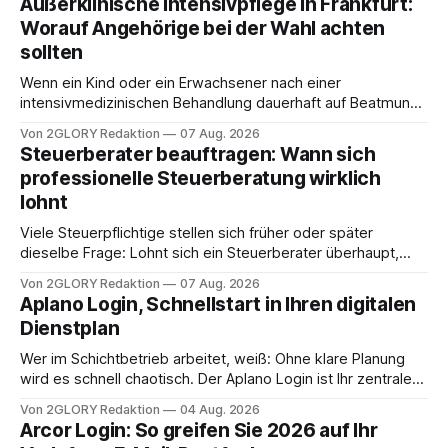
Außerklinische Intensivpflege in Frankfurt:
Worauf Angehörige bei der Wahl achten
sollten
Wenn ein Kind oder ein Erwachsener nach einer
intensivmedizinischen Behandlung dauerhaft auf Beatmung
oder eine engmaschige pflegerische Versorgung
Von 2GLORY Redaktion
07 Aug. 2026
angewiesen ist, stellt sich für Familien eine schwierige
Steuerberater beauftragen: Wann sich
Frage: Muss die Versorgung dauerhaft in der Klinik bleiben –
professionelle Steuerberatung wirklich
oder ist ein Leben zu Hause möglich? Die außerklinische
lohnt
Intensivpflege bietet genau diese Alternative: Sie
Viele Steuerpflichtige stellen sich früher oder später
dieselbe Frage: Lohnt sich ein Steuerberater überhaupt,
oder lässt sich die Steuererklärung auch in Eigenregie
Von 2GLORY Redaktion
07 Aug. 2026
erledigen? Die kurze Antwort: Bei einfachen
Aplano Login, Schnellstart in Ihren digitalen
Einkommensverhältnissen reicht häufig eine Steuersoftware
Dienstplan
aus – sobald jedoch mehrere Einkunftsarten
zusammentreffen oder größere finanzielle Veränderungen
Wer im Schichtbetrieb arbeitet, weiß: Ohne klare Planung
anstehen, zahlt sich professionelle Unterstützung meist
wird es schnell chaotisch. Der Aplano Login ist Ihr zentraler
aus.
Zugangspunkt, um dienstpläne, zeiterfassung,
Von 2GLORY Redaktion
04 Aug. 2026
abwesenheiten und die gesamte kommunikation rund um
Arcor Login: So greifen Sie 2026 auf Ihr
Ihr personal digital zu organisieren. In diesem Leitfaden