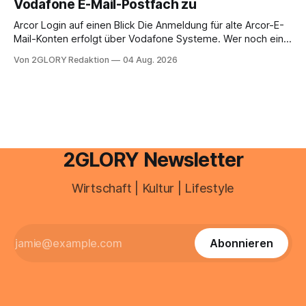
Vodafone E-Mail-Postfach zu
erfahren Sie alles, was Sie für einen reibungslosen Einstieg
brauchen, von der Registrierung
Arcor Login auf einen Blick Die Anmeldung für alte Arcor-E-
Mail-Konten erfolgt über Vodafone Systeme. Wer noch eine
e mail adresse mit der Endung @arcor.de oder @arcor.net
Von 2GLORY Redaktion
04 Aug. 2026
besitzt, loggt sich heute über das Vodafone E-Mail & Cloud
Portal ein. Der klassische Arcor Login über mail.
2GLORY Newsletter
Wirtschaft | Kultur | Lifestyle
Abonnieren