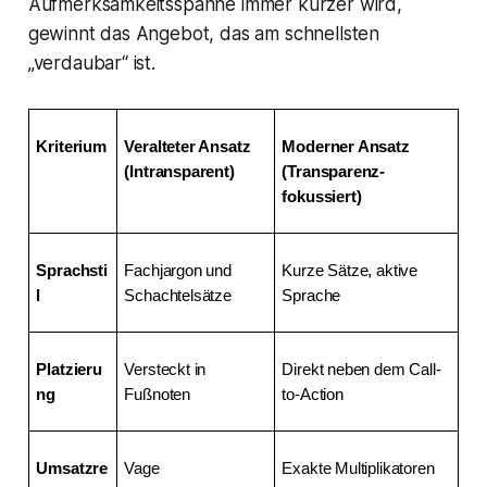
Aufmerksamkeitsspanne immer kürzer wird,
gewinnt das Angebot, das am schnellsten
„verdaubar“ ist.
Kriterium
Veralteter Ansatz 
Moderner Ansatz 
(Intransparent)
(Transparenz-
fokussiert)
Sprachsti
Fachjargon und 
Kurze Sätze, aktive 
l
Schachtelsätze
Sprache
Platzieru
Versteckt in 
Direkt neben dem Call-
ng
Fußnoten
to-Action
Umsatzre
Vage 
Exakte Multiplikatoren 