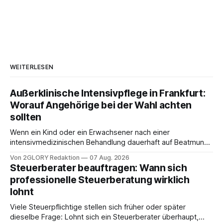
WEITERLESEN
Außerklinische Intensivpflege in Frankfurt:
Worauf Angehörige bei der Wahl achten
sollten
Wenn ein Kind oder ein Erwachsener nach einer
intensivmedizinischen Behandlung dauerhaft auf Beatmung
oder eine engmaschige pflegerische Versorgung
Von 2GLORY Redaktion
07 Aug. 2026
angewiesen ist, stellt sich für Familien eine schwierige
Steuerberater beauftragen: Wann sich
Frage: Muss die Versorgung dauerhaft in der Klinik bleiben –
professionelle Steuerberatung wirklich
oder ist ein Leben zu Hause möglich? Die außerklinische
lohnt
Intensivpflege bietet genau diese Alternative: Sie
Viele Steuerpflichtige stellen sich früher oder später
dieselbe Frage: Lohnt sich ein Steuerberater überhaupt,