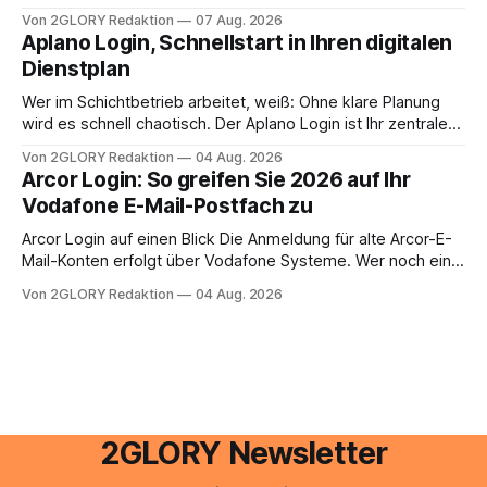
oder lässt sich die Steuererklärung auch in Eigenregie
Von 2GLORY Redaktion
07 Aug. 2026
erledigen? Die kurze Antwort: Bei einfachen
Aplano Login, Schnellstart in Ihren digitalen
Einkommensverhältnissen reicht häufig eine Steuersoftware
Dienstplan
aus – sobald jedoch mehrere Einkunftsarten
zusammentreffen oder größere finanzielle Veränderungen
Wer im Schichtbetrieb arbeitet, weiß: Ohne klare Planung
anstehen, zahlt sich professionelle Unterstützung meist
wird es schnell chaotisch. Der Aplano Login ist Ihr zentraler
aus.
Zugangspunkt, um dienstpläne, zeiterfassung,
Von 2GLORY Redaktion
04 Aug. 2026
abwesenheiten und die gesamte kommunikation rund um
Arcor Login: So greifen Sie 2026 auf Ihr
Ihr personal digital zu organisieren. In diesem Leitfaden
Vodafone E-Mail-Postfach zu
erfahren Sie alles, was Sie für einen reibungslosen Einstieg
brauchen, von der Registrierung
Arcor Login auf einen Blick Die Anmeldung für alte Arcor-E-
Mail-Konten erfolgt über Vodafone Systeme. Wer noch eine
e mail adresse mit der Endung @arcor.de oder @arcor.net
Von 2GLORY Redaktion
04 Aug. 2026
besitzt, loggt sich heute über das Vodafone E-Mail & Cloud
Portal ein. Der klassische Arcor Login über mail.
2GLORY Newsletter