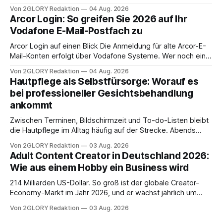
Zugangspunkt, um dienstpläne, zeiterfassung,
Von 2GLORY Redaktion
04 Aug. 2026
abwesenheiten und die gesamte kommunikation rund um
Arcor Login: So greifen Sie 2026 auf Ihr
Ihr personal digital zu organisieren. In diesem Leitfaden
Vodafone E-Mail-Postfach zu
erfahren Sie alles, was Sie für einen reibungslosen Einstieg
brauchen, von der Registrierung
Arcor Login auf einen Blick Die Anmeldung für alte Arcor-E-
Mail-Konten erfolgt über Vodafone Systeme. Wer noch eine
e mail adresse mit der Endung @arcor.de oder @arcor.net
Von 2GLORY Redaktion
04 Aug. 2026
besitzt, loggt sich heute über das Vodafone E-Mail & Cloud
Hautpflege als Selbstfürsorge: Worauf es
Portal ein. Der klassische Arcor Login über mail.
bei professioneller Gesichtsbehandlung
ankommt
Zwischen Terminen, Bildschirmzeit und To-do-Listen bleibt
die Hautpflege im Alltag häufig auf der Strecke. Abends
schnell abschminken, morgens eine Creme aus der
Von 2GLORY Redaktion
03 Aug. 2026
Drogerie – mehr ist zeitlich oft nicht drin. Dabei reagiert die
Adult Content Creator in Deutschland 2026:
Haut empfindlich auf Stress, Schlafmangel und
Wie aus einem Hobby ein Business wird
Umwelteinflüsse: Sie wirkt müde, spannt oder neigt zu
Unreinheiten. Professionelle
214 Milliarden US-Dollar. So groß ist der globale Creator-
Economy-Markt im Jahr 2026, und er wächst jährlich um
mehr als 22 Prozent. Was lange als Nischenphänomen galt,
Von 2GLORY Redaktion
03 Aug. 2026
ist längst ein ernstzunehmender Wirtschaftszweig. Weltweit