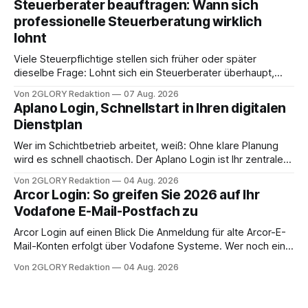
Steuerberater beauftragen: Wann sich
Frage: Muss die Versorgung dauerhaft in der Klinik bleiben –
professionelle Steuerberatung wirklich
oder ist ein Leben zu Hause möglich? Die außerklinische
lohnt
Intensivpflege bietet genau diese Alternative: Sie
Viele Steuerpflichtige stellen sich früher oder später
dieselbe Frage: Lohnt sich ein Steuerberater überhaupt,
oder lässt sich die Steuererklärung auch in Eigenregie
Von 2GLORY Redaktion
07 Aug. 2026
erledigen? Die kurze Antwort: Bei einfachen
Aplano Login, Schnellstart in Ihren digitalen
Einkommensverhältnissen reicht häufig eine Steuersoftware
Dienstplan
aus – sobald jedoch mehrere Einkunftsarten
zusammentreffen oder größere finanzielle Veränderungen
Wer im Schichtbetrieb arbeitet, weiß: Ohne klare Planung
anstehen, zahlt sich professionelle Unterstützung meist
wird es schnell chaotisch. Der Aplano Login ist Ihr zentraler
aus.
Zugangspunkt, um dienstpläne, zeiterfassung,
Von 2GLORY Redaktion
04 Aug. 2026
abwesenheiten und die gesamte kommunikation rund um
Arcor Login: So greifen Sie 2026 auf Ihr
Ihr personal digital zu organisieren. In diesem Leitfaden
Vodafone E-Mail-Postfach zu
erfahren Sie alles, was Sie für einen reibungslosen Einstieg
brauchen, von der Registrierung
Arcor Login auf einen Blick Die Anmeldung für alte Arcor-E-
Mail-Konten erfolgt über Vodafone Systeme. Wer noch eine
e mail adresse mit der Endung @arcor.de oder @arcor.net
Von 2GLORY Redaktion
04 Aug. 2026
besitzt, loggt sich heute über das Vodafone E-Mail & Cloud
Portal ein. Der klassische Arcor Login über mail.