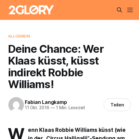
ALLGEMEIN
Deine Chance: Wer
Klaas küsst, küsst
indirekt Robbie
Williams!
Fabian Langkamp
Teilen
11 Okt. 2016
—
1 Min. Lesezeit
W
enn Klaas Robbie Williams küsst (wie
in der „Circus Halligalli”-Sendung am