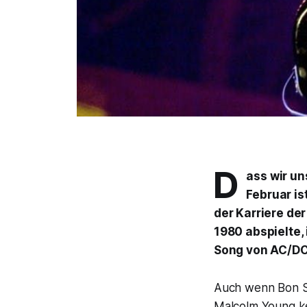
D
ass wir un
Februar is
der Karriere de
1980 abspielte, 
Song von AC/D
Auch wenn Bon Sc
Malcolm Young ke