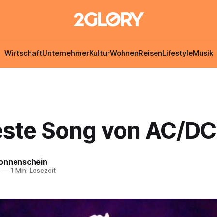
Wirtschaft
Unternehmer
Kultur
Wohnen
Reisen
Lifestyle
Musik
este Song von AC/DC 
onnenschein
—
1 Min. Lesezeit