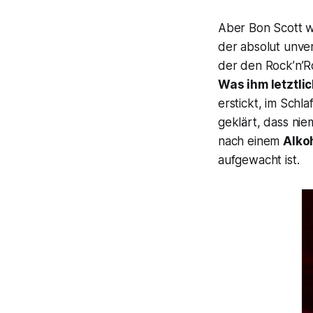
Aber Bon Scott w
der absolut unv
der den Rock’n’Ro
Was ihm letztli
erstickt, im Schl
geklärt, dass nie
nach einem
Alko
aufgewacht ist.