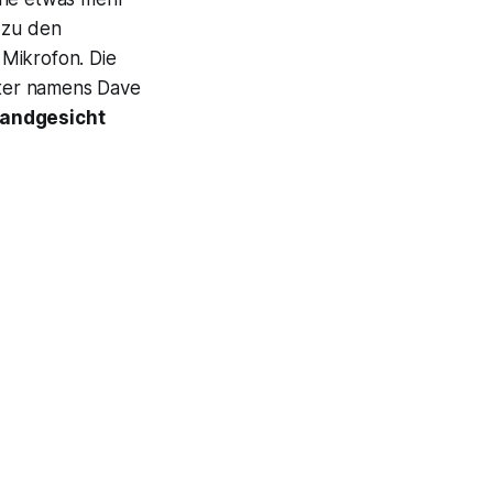
 zu den
 Mikrofon. Die
uter namens Dave
Bandgesicht