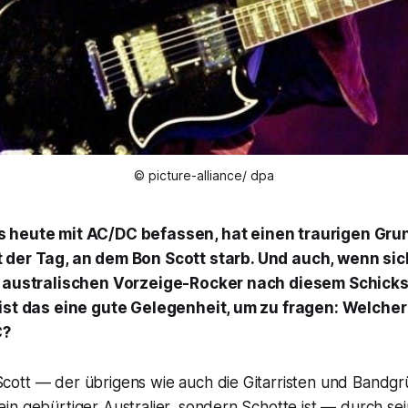
© picture-alliance/ dpa
s heute mit AC/DC befassen, hat einen traurigen Grun
t der Tag, an dem Bon Scott starb. Und auch, wenn sic
r australischen Vorzeige-Rocker nach diesem Schicks
ist das eine gute Gelegenheit, um zu fragen: Welcher 
C?
ott — der übrigens wie auch die Gitarristen und Bandg
in gebürtiger Australier, sondern Schotte ist — durch se