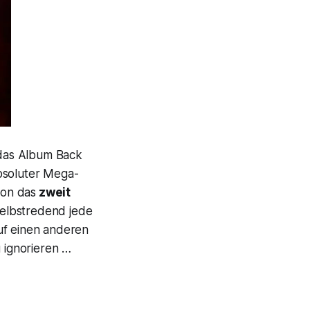
 das Album
Back
bsoluter Mega-
son das
zweit
selbstredend jede
uf einen anderen
u ignorieren …