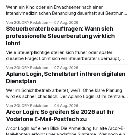
Wenn ein Kind oder ein Erwachsener nach einer
intensivmedizinischen Behandlung dauerhaft auf Beatmung
oder eine engmaschige pflegerische Versorgung
Von 2GLORY Redaktion
07 Aug. 2026
angewiesen ist, stellt sich für Familien eine schwierige
Steuerberater beauftragen: Wann sich
Frage: Muss die Versorgung dauerhaft in der Klinik bleiben –
professionelle Steuerberatung wirklich
oder ist ein Leben zu Hause möglich? Die außerklinische
lohnt
Intensivpflege bietet genau diese Alternative: Sie
Viele Steuerpflichtige stellen sich früher oder später
dieselbe Frage: Lohnt sich ein Steuerberater überhaupt,
oder lässt sich die Steuererklärung auch in Eigenregie
Von 2GLORY Redaktion
07 Aug. 2026
erledigen? Die kurze Antwort: Bei einfachen
Aplano Login, Schnellstart in Ihren digitalen
Einkommensverhältnissen reicht häufig eine Steuersoftware
Dienstplan
aus – sobald jedoch mehrere Einkunftsarten
zusammentreffen oder größere finanzielle Veränderungen
Wer im Schichtbetrieb arbeitet, weiß: Ohne klare Planung
anstehen, zahlt sich professionelle Unterstützung meist
wird es schnell chaotisch. Der Aplano Login ist Ihr zentraler
aus.
Zugangspunkt, um dienstpläne, zeiterfassung,
Von 2GLORY Redaktion
04 Aug. 2026
abwesenheiten und die gesamte kommunikation rund um
Arcor Login: So greifen Sie 2026 auf Ihr
Ihr personal digital zu organisieren. In diesem Leitfaden
Vodafone E-Mail-Postfach zu
erfahren Sie alles, was Sie für einen reibungslosen Einstieg
brauchen, von der Registrierung
Arcor Login auf einen Blick Die Anmeldung für alte Arcor-E-
Mail-Konten erfolgt über Vodafone Systeme. Wer noch eine