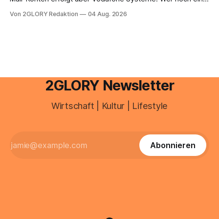
e mail adresse mit der Endung @arcor.de oder @arcor.net
Von 2GLORY Redaktion
04 Aug. 2026
besitzt, loggt sich heute über das Vodafone E-Mail & Cloud
Portal ein. Der klassische Arcor Login über mail.
2GLORY Newsletter
Wirtschaft | Kultur | Lifestyle
Abonnieren