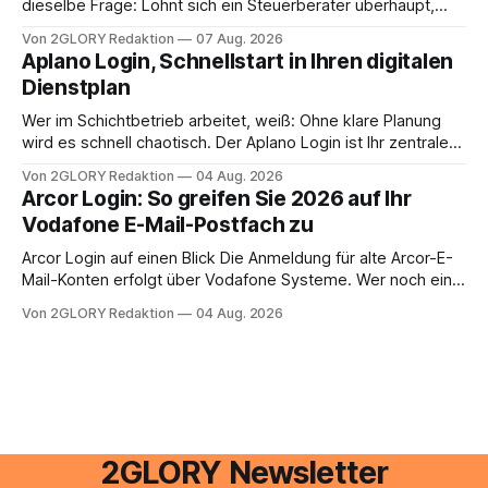
dieselbe Frage: Lohnt sich ein Steuerberater überhaupt,
oder lässt sich die Steuererklärung auch in Eigenregie
Von 2GLORY Redaktion
07 Aug. 2026
erledigen? Die kurze Antwort: Bei einfachen
Aplano Login, Schnellstart in Ihren digitalen
Einkommensverhältnissen reicht häufig eine Steuersoftware
Dienstplan
aus – sobald jedoch mehrere Einkunftsarten
zusammentreffen oder größere finanzielle Veränderungen
Wer im Schichtbetrieb arbeitet, weiß: Ohne klare Planung
anstehen, zahlt sich professionelle Unterstützung meist
wird es schnell chaotisch. Der Aplano Login ist Ihr zentraler
aus.
Zugangspunkt, um dienstpläne, zeiterfassung,
Von 2GLORY Redaktion
04 Aug. 2026
abwesenheiten und die gesamte kommunikation rund um
Arcor Login: So greifen Sie 2026 auf Ihr
Ihr personal digital zu organisieren. In diesem Leitfaden
Vodafone E-Mail-Postfach zu
erfahren Sie alles, was Sie für einen reibungslosen Einstieg
brauchen, von der Registrierung
Arcor Login auf einen Blick Die Anmeldung für alte Arcor-E-
Mail-Konten erfolgt über Vodafone Systeme. Wer noch eine
e mail adresse mit der Endung @arcor.de oder @arcor.net
Von 2GLORY Redaktion
04 Aug. 2026
besitzt, loggt sich heute über das Vodafone E-Mail & Cloud
Portal ein. Der klassische Arcor Login über mail.
2GLORY Newsletter