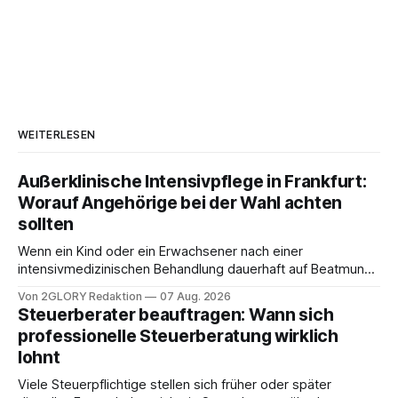
WEITERLESEN
Außerklinische Intensivpflege in Frankfurt:
Worauf Angehörige bei der Wahl achten
sollten
Wenn ein Kind oder ein Erwachsener nach einer
intensivmedizinischen Behandlung dauerhaft auf Beatmung
oder eine engmaschige pflegerische Versorgung
Von 2GLORY Redaktion
07 Aug. 2026
angewiesen ist, stellt sich für Familien eine schwierige
Steuerberater beauftragen: Wann sich
Frage: Muss die Versorgung dauerhaft in der Klinik bleiben –
professionelle Steuerberatung wirklich
oder ist ein Leben zu Hause möglich? Die außerklinische
lohnt
Intensivpflege bietet genau diese Alternative: Sie
Viele Steuerpflichtige stellen sich früher oder später