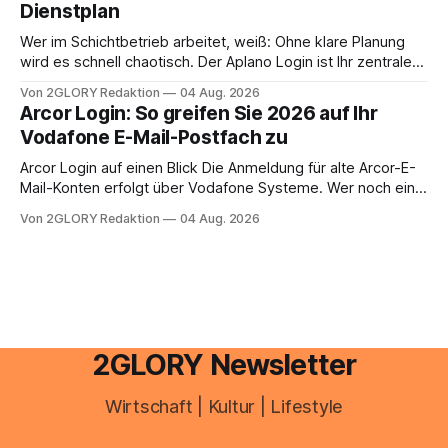
Dienstplan
aus – sobald jedoch mehrere Einkunftsarten
zusammentreffen oder größere finanzielle Veränderungen
Wer im Schichtbetrieb arbeitet, weiß: Ohne klare Planung
anstehen, zahlt sich professionelle Unterstützung meist
wird es schnell chaotisch. Der Aplano Login ist Ihr zentraler
aus.
Zugangspunkt, um dienstpläne, zeiterfassung,
Von 2GLORY Redaktion
04 Aug. 2026
abwesenheiten und die gesamte kommunikation rund um
Arcor Login: So greifen Sie 2026 auf Ihr
Ihr personal digital zu organisieren. In diesem Leitfaden
Vodafone E-Mail-Postfach zu
erfahren Sie alles, was Sie für einen reibungslosen Einstieg
brauchen, von der Registrierung
Arcor Login auf einen Blick Die Anmeldung für alte Arcor-E-
Mail-Konten erfolgt über Vodafone Systeme. Wer noch eine
e mail adresse mit der Endung @arcor.de oder @arcor.net
Von 2GLORY Redaktion
04 Aug. 2026
besitzt, loggt sich heute über das Vodafone E-Mail & Cloud
Portal ein. Der klassische Arcor Login über mail.
2GLORY Newsletter
Wirtschaft | Kultur | Lifestyle