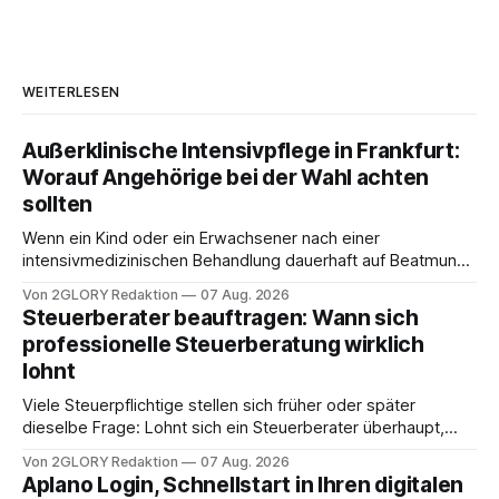
WEITERLESEN
Außerklinische Intensivpflege in Frankfurt:
Worauf Angehörige bei der Wahl achten
sollten
Wenn ein Kind oder ein Erwachsener nach einer
intensivmedizinischen Behandlung dauerhaft auf Beatmung
oder eine engmaschige pflegerische Versorgung
Von 2GLORY Redaktion
07 Aug. 2026
angewiesen ist, stellt sich für Familien eine schwierige
Steuerberater beauftragen: Wann sich
Frage: Muss die Versorgung dauerhaft in der Klinik bleiben –
professionelle Steuerberatung wirklich
oder ist ein Leben zu Hause möglich? Die außerklinische
lohnt
Intensivpflege bietet genau diese Alternative: Sie
Viele Steuerpflichtige stellen sich früher oder später
dieselbe Frage: Lohnt sich ein Steuerberater überhaupt,
oder lässt sich die Steuererklärung auch in Eigenregie
Von 2GLORY Redaktion
07 Aug. 2026
erledigen? Die kurze Antwort: Bei einfachen
Aplano Login, Schnellstart in Ihren digitalen
Einkommensverhältnissen reicht häufig eine Steuersoftware