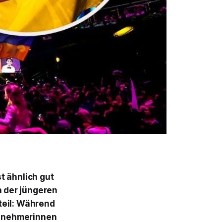
t ähnlich gut
 der jüngeren
teil: Während
eilnehmerinnen