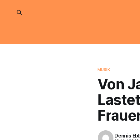
MUSIK
Von J
Laste
Frauen
Dennis Eb