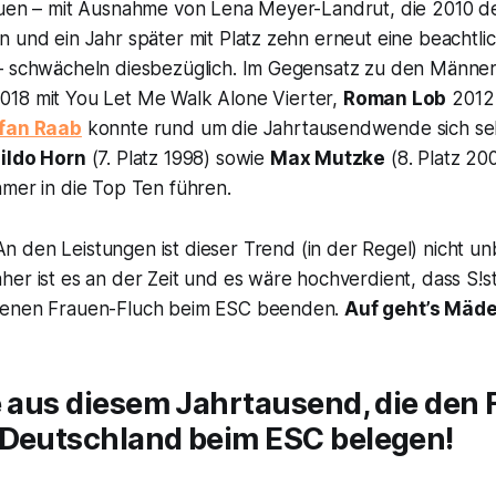
auen – mit Ausnahme von Lena Meyer-Landrut, die 2010 
 und ein Jahr später mit Platz zehn erneut eine beachtli
– schwächeln diesbezüglich. Im Gegensatz zu den Männe
018 mit
You Let Me Walk Alone
Vierter,
Roman Lob
2012
fan Raab
konnte rund um die Jahrtausendwende sich selb
ildo Horn
(7. Platz 1998) sowie
Max Mutzke
(8. Platz 20
hmer in die Top Ten führen.
n den Leistungen ist dieser Trend (in der Regel) nicht u
er ist es an der Zeit und es wäre hochverdient, dass S!s
denen Frauen-Fluch beim ESC beenden.
Auf geht’s Mäde
e aus diesem Jahrtausend, die den
 Deutschland beim ESC belegen!