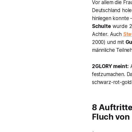
Vor allem die Fr
Deutschland holen
hinlegen konnte 
Schulte
wurde 2
Achter. Auch
Ste
2000) und mit
Gu
männliche Teilne
2GLORY meint:
A
festzumachen. Dah
schwarz-rot-gol
8 Auftritt
Fluch von