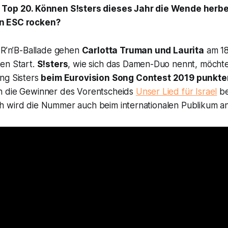
 Top 20. Können S!sters dieses Jahr die Wende herbe
n ESC rocken?
n R’n’B-Ballade gehen
Carlotta Truman und Laurita
am 18.
en Start.
S!sters
, wie sich das Damen-Duo nennt, möcht
ong
Sisters
beim
Eurovision Song Contest 2019
punkte
n die Gewinner des Vorentscheids
Unser Lied für Israel
be
h wird die Nummer auch beim internationalen Publikum