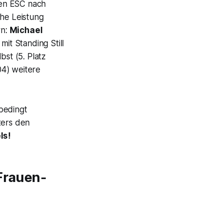
den
ESC
nach
che Leistung
rn:
Michael
 mit
Standing Still
st (5. Platz
04) weitere
nbedingt
ters den
ls!
 Frauen-