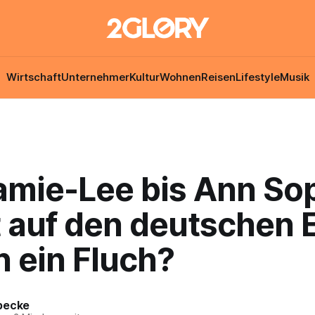
Wirtschaft
Unternehmer
Kultur
Wohnen
Reisen
Lifestyle
Musik
amie-Lee bis Ann Sop
t auf den deutschen 
 ein Fluch?
becke