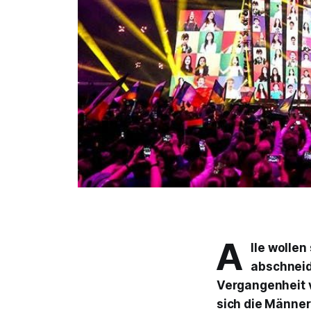
A
lle wollen
abschneid
Vergangenheit v
sich die Männer