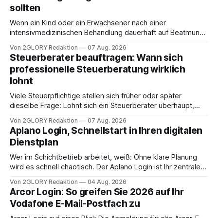
sollten
Wenn ein Kind oder ein Erwachsener nach einer
intensivmedizinischen Behandlung dauerhaft auf Beatmung
oder eine engmaschige pflegerische Versorgung
Von 2GLORY Redaktion
07 Aug. 2026
angewiesen ist, stellt sich für Familien eine schwierige
Steuerberater beauftragen: Wann sich
Frage: Muss die Versorgung dauerhaft in der Klinik bleiben –
professionelle Steuerberatung wirklich
oder ist ein Leben zu Hause möglich? Die außerklinische
lohnt
Intensivpflege bietet genau diese Alternative: Sie
Viele Steuerpflichtige stellen sich früher oder später
dieselbe Frage: Lohnt sich ein Steuerberater überhaupt,
oder lässt sich die Steuererklärung auch in Eigenregie
Von 2GLORY Redaktion
07 Aug. 2026
erledigen? Die kurze Antwort: Bei einfachen
Aplano Login, Schnellstart in Ihren digitalen
Einkommensverhältnissen reicht häufig eine Steuersoftware
Dienstplan
aus – sobald jedoch mehrere Einkunftsarten
zusammentreffen oder größere finanzielle Veränderungen
Wer im Schichtbetrieb arbeitet, weiß: Ohne klare Planung
anstehen, zahlt sich professionelle Unterstützung meist
wird es schnell chaotisch. Der Aplano Login ist Ihr zentraler
aus.
Zugangspunkt, um dienstpläne, zeiterfassung,
Von 2GLORY Redaktion
04 Aug. 2026
abwesenheiten und die gesamte kommunikation rund um
Arcor Login: So greifen Sie 2026 auf Ihr
Ihr personal digital zu organisieren. In diesem Leitfaden
Vodafone E-Mail-Postfach zu
erfahren Sie alles, was Sie für einen reibungslosen Einstieg
brauchen, von der Registrierung