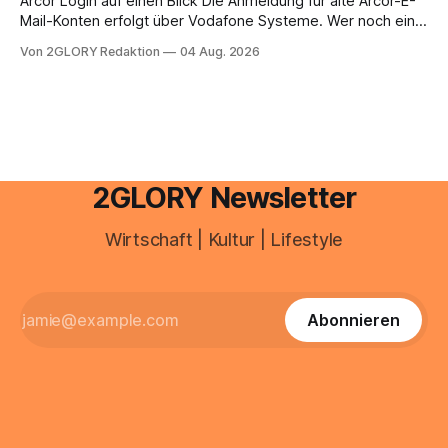
Arcor Login auf einen Blick Die Anmeldung für alte Arcor-E-
Mail-Konten erfolgt über Vodafone Systeme. Wer noch eine
e mail adresse mit der Endung @arcor.de oder @arcor.net
Von 2GLORY Redaktion
04 Aug. 2026
besitzt, loggt sich heute über das Vodafone E-Mail & Cloud
Portal ein. Der klassische Arcor Login über mail.
2GLORY Newsletter
Wirtschaft | Kultur | Lifestyle
Abonnieren