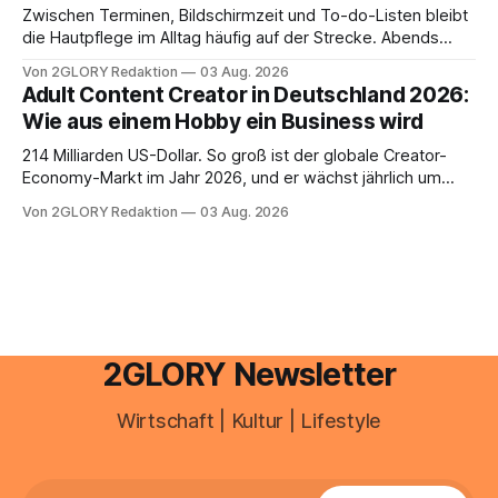
Zwischen Terminen, Bildschirmzeit und To-do-Listen bleibt
die Hautpflege im Alltag häufig auf der Strecke. Abends
schnell abschminken, morgens eine Creme aus der
Von 2GLORY Redaktion
03 Aug. 2026
Drogerie – mehr ist zeitlich oft nicht drin. Dabei reagiert die
Adult Content Creator in Deutschland 2026:
Haut empfindlich auf Stress, Schlafmangel und
Wie aus einem Hobby ein Business wird
Umwelteinflüsse: Sie wirkt müde, spannt oder neigt zu
Unreinheiten. Professionelle
214 Milliarden US-Dollar. So groß ist der globale Creator-
Economy-Markt im Jahr 2026, und er wächst jährlich um
mehr als 22 Prozent. Was lange als Nischenphänomen galt,
Von 2GLORY Redaktion
03 Aug. 2026
ist längst ein ernstzunehmender Wirtschaftszweig. Weltweit
sind über 200 Millionen Menschen als Creator aktiv, allein in
Deutschland geht der Markt in
2GLORY Newsletter
Wirtschaft | Kultur | Lifestyle