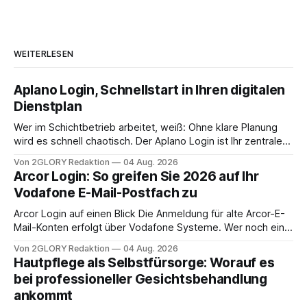
WEITERLESEN
Aplano Login, Schnellstart in Ihren digitalen
Dienstplan
Wer im Schichtbetrieb arbeitet, weiß: Ohne klare Planung
wird es schnell chaotisch. Der Aplano Login ist Ihr zentraler
Zugangspunkt, um dienstpläne, zeiterfassung,
Von 2GLORY Redaktion
04 Aug. 2026
abwesenheiten und die gesamte kommunikation rund um
Arcor Login: So greifen Sie 2026 auf Ihr
Ihr personal digital zu organisieren. In diesem Leitfaden
Vodafone E-Mail-Postfach zu
erfahren Sie alles, was Sie für einen reibungslosen Einstieg
brauchen, von der Registrierung
Arcor Login auf einen Blick Die Anmeldung für alte Arcor-E-
Mail-Konten erfolgt über Vodafone Systeme. Wer noch eine
e mail adresse mit der Endung @arcor.de oder @arcor.net
Von 2GLORY Redaktion
04 Aug. 2026
besitzt, loggt sich heute über das Vodafone E-Mail & Cloud
Hautpflege als Selbstfürsorge: Worauf es
Portal ein. Der klassische Arcor Login über mail.
bei professioneller Gesichtsbehandlung
ankommt