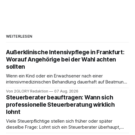
WEITERLESEN
Außerklinische Intensivpflege in Frankfurt:
Worauf Angehörige bei der Wahl achten
sollten
Wenn ein Kind oder ein Erwachsener nach einer
intensivmedizinischen Behandlung dauerhaft auf Beatmung
oder eine engmaschige pflegerische Versorgung
Von 2GLORY Redaktion
07 Aug. 2026
angewiesen ist, stellt sich für Familien eine schwierige
Steuerberater beauftragen: Wann sich
Frage: Muss die Versorgung dauerhaft in der Klinik bleiben –
professionelle Steuerberatung wirklich
oder ist ein Leben zu Hause möglich? Die außerklinische
lohnt
Intensivpflege bietet genau diese Alternative: Sie
Viele Steuerpflichtige stellen sich früher oder später
dieselbe Frage: Lohnt sich ein Steuerberater überhaupt,
oder lässt sich die Steuererklärung auch in Eigenregie