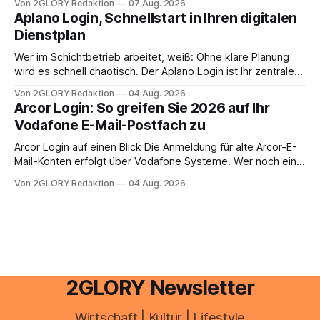
Von 2GLORY Redaktion
07 Aug. 2026
erledigen? Die kurze Antwort: Bei einfachen
Aplano Login, Schnellstart in Ihren digitalen
Einkommensverhältnissen reicht häufig eine Steuersoftware
Dienstplan
aus – sobald jedoch mehrere Einkunftsarten
zusammentreffen oder größere finanzielle Veränderungen
Wer im Schichtbetrieb arbeitet, weiß: Ohne klare Planung
anstehen, zahlt sich professionelle Unterstützung meist
wird es schnell chaotisch. Der Aplano Login ist Ihr zentraler
aus.
Zugangspunkt, um dienstpläne, zeiterfassung,
Von 2GLORY Redaktion
04 Aug. 2026
abwesenheiten und die gesamte kommunikation rund um
Arcor Login: So greifen Sie 2026 auf Ihr
Ihr personal digital zu organisieren. In diesem Leitfaden
Vodafone E-Mail-Postfach zu
erfahren Sie alles, was Sie für einen reibungslosen Einstieg
brauchen, von der Registrierung
Arcor Login auf einen Blick Die Anmeldung für alte Arcor-E-
Mail-Konten erfolgt über Vodafone Systeme. Wer noch eine
e mail adresse mit der Endung @arcor.de oder @arcor.net
Von 2GLORY Redaktion
04 Aug. 2026
besitzt, loggt sich heute über das Vodafone E-Mail & Cloud
Portal ein. Der klassische Arcor Login über mail.
2GLORY Newsletter
Wirtschaft | Kultur | Lifestyle