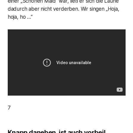
einer „Schönen Maid” war, ließ er sich die Laune
dadurch aber nicht verderben. Wir singen „Hoja,
hoja, ho …”
7
Knapp daneben, ist auch vorbei!