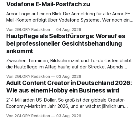
Vodafone E-Mail-Postfach zu
erfahren Sie alles, was Sie für einen reibungslosen Einstieg
brauchen, von der Registrierung
Arcor Login auf einen Blick Die Anmeldung für alte Arcor-E-
Mail-Konten erfolgt über Vodafone Systeme. Wer noch eine
e mail adresse mit der Endung @arcor.de oder @arcor.net
Von 2GLORY Redaktion
04 Aug. 2026
besitzt, loggt sich heute über das Vodafone E-Mail & Cloud
Hautpflege als Selbstfürsorge: Worauf es
Portal ein. Der klassische Arcor Login über mail.
bei professioneller Gesichtsbehandlung
ankommt
Zwischen Terminen, Bildschirmzeit und To-do-Listen bleibt
die Hautpflege im Alltag häufig auf der Strecke. Abends
schnell abschminken, morgens eine Creme aus der
Von 2GLORY Redaktion
03 Aug. 2026
Drogerie – mehr ist zeitlich oft nicht drin. Dabei reagiert die
Adult Content Creator in Deutschland 2026:
Haut empfindlich auf Stress, Schlafmangel und
Wie aus einem Hobby ein Business wird
Umwelteinflüsse: Sie wirkt müde, spannt oder neigt zu
Unreinheiten. Professionelle
214 Milliarden US-Dollar. So groß ist der globale Creator-
Economy-Markt im Jahr 2026, und er wächst jährlich um
mehr als 22 Prozent. Was lange als Nischenphänomen galt,
Von 2GLORY Redaktion
03 Aug. 2026
ist längst ein ernstzunehmender Wirtschaftszweig. Weltweit
sind über 200 Millionen Menschen als Creator aktiv, allein in
Deutschland geht der Markt in