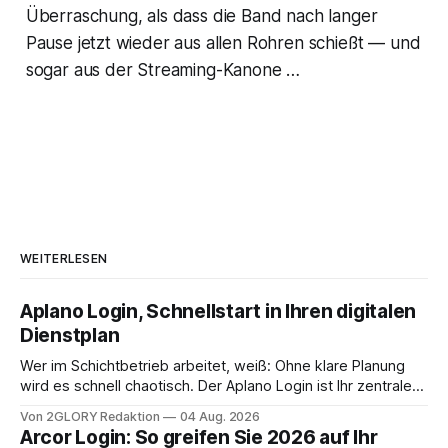
Überraschung, als dass die Band nach langer
Pause jetzt wieder aus allen Rohren schießt — und
sogar aus der Streaming-Kanone …
WEITERLESEN
Aplano Login, Schnellstart in Ihren digitalen
Dienstplan
Wer im Schichtbetrieb arbeitet, weiß: Ohne klare Planung
wird es schnell chaotisch. Der Aplano Login ist Ihr zentraler
Zugangspunkt, um dienstpläne, zeiterfassung,
Von 2GLORY Redaktion
04 Aug. 2026
abwesenheiten und die gesamte kommunikation rund um
Arcor Login: So greifen Sie 2026 auf Ihr
Ihr personal digital zu organisieren. In diesem Leitfaden