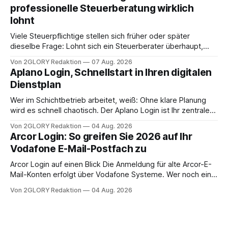
Frage: Muss die Versorgung dauerhaft in der Klinik bleiben –
professionelle Steuerberatung wirklich
oder ist ein Leben zu Hause möglich? Die außerklinische
lohnt
Intensivpflege bietet genau diese Alternative: Sie
Viele Steuerpflichtige stellen sich früher oder später
dieselbe Frage: Lohnt sich ein Steuerberater überhaupt,
oder lässt sich die Steuererklärung auch in Eigenregie
Von 2GLORY Redaktion
07 Aug. 2026
erledigen? Die kurze Antwort: Bei einfachen
Aplano Login, Schnellstart in Ihren digitalen
Einkommensverhältnissen reicht häufig eine Steuersoftware
Dienstplan
aus – sobald jedoch mehrere Einkunftsarten
zusammentreffen oder größere finanzielle Veränderungen
Wer im Schichtbetrieb arbeitet, weiß: Ohne klare Planung
anstehen, zahlt sich professionelle Unterstützung meist
wird es schnell chaotisch. Der Aplano Login ist Ihr zentraler
aus.
Zugangspunkt, um dienstpläne, zeiterfassung,
Von 2GLORY Redaktion
04 Aug. 2026
abwesenheiten und die gesamte kommunikation rund um
Arcor Login: So greifen Sie 2026 auf Ihr
Ihr personal digital zu organisieren. In diesem Leitfaden
Vodafone E-Mail-Postfach zu
erfahren Sie alles, was Sie für einen reibungslosen Einstieg
brauchen, von der Registrierung
Arcor Login auf einen Blick Die Anmeldung für alte Arcor-E-
Mail-Konten erfolgt über Vodafone Systeme. Wer noch eine
e mail adresse mit der Endung @arcor.de oder @arcor.net
Von 2GLORY Redaktion
04 Aug. 2026
besitzt, loggt sich heute über das Vodafone E-Mail & Cloud
Portal ein. Der klassische Arcor Login über mail.