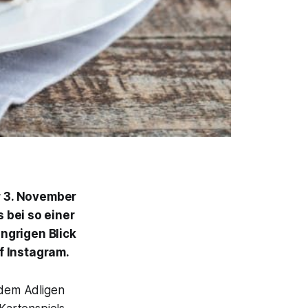
er 3. November
 bei so einer
ngrigen Blick
f Instagram.
 dem Adligen