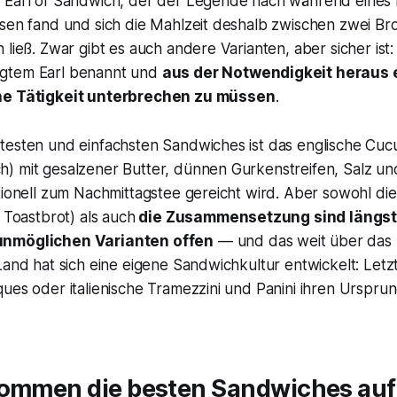
 Earl of Sandwich
, der der Legende nach während eines 
ssen fand und sich die Mahlzeit deshalb zwischen zwei Br
 ließ. Zwar gibt es auch andere Varianten, aber sicher is
gtem Earl benannt und
aus der Notwendigkeit heraus 
ne Tätigkeit unterbrechen zu müssen
.
testen und einfachsten Sandwiches ist das englische
Cuc
) mit gesalzener Butter, dünnen Gurkenstreifen, Salz un
tionell zum Nachmittagstee gereicht wird. Aber sowohl die
e Toastbrot) als auch
die Zusammensetzung sind längst 
unmöglichen Varianten offen
— und das weit über das 
Land hat sich eine eigene Sandwichkultur entwickelt: Letz
ues oder italienische Tramezzini und Panini ihren Ursprun
kommen die besten Sandwiches auf