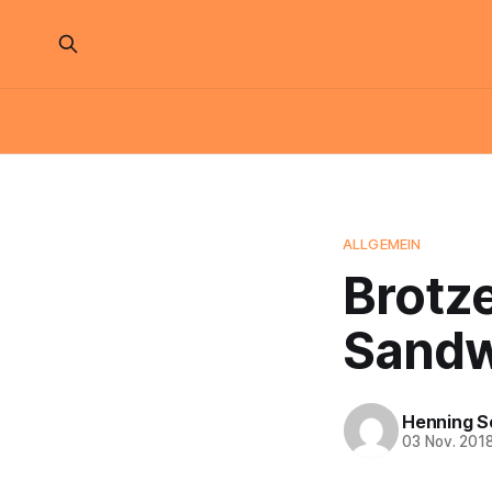
ALLGEMEIN
Brotze
Sandw
Henning S
03 Nov. 201