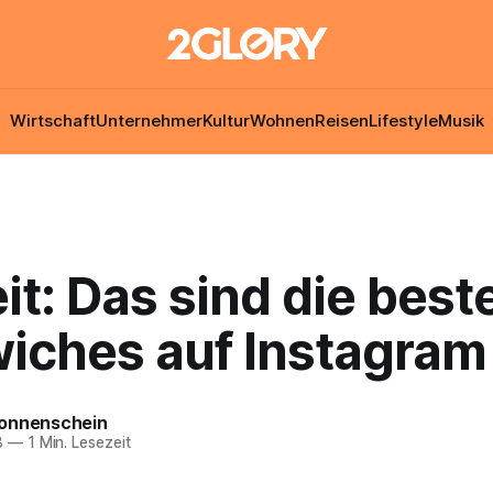
Wirtschaft
Unternehmer
Kultur
Wohnen
Reisen
Lifestyle
Musik
it: Das sind die best
iches auf Instagram
onnenschein
8
—
1 Min. Lesezeit