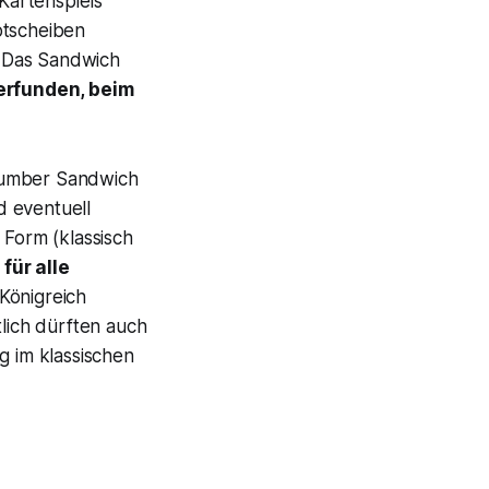
Kartenspiels
otscheiben
t: Das Sandwich
erfunden, beim
umber Sandwich
d eventuell
 Form (klassisch
für alle
Königreich
tlich dürften auch
g im klassischen