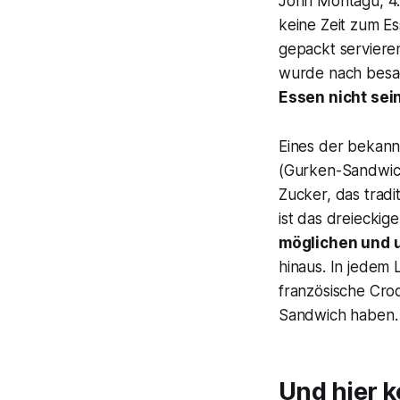
John Montagu, 4.
keine Zeit zum E
gepackt servieren
wurde nach besa
Essen nicht sei
Eines der bekann
(Gurken-Sandwich
Zucker, das tradi
ist das dreieckig
möglichen und 
hinaus. In jedem 
französische Croq
Sandwich haben.
Und hier 