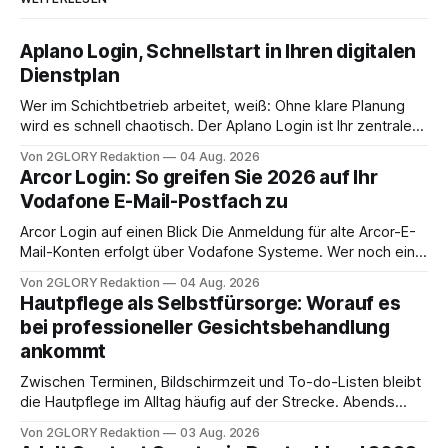
Aplano Login, Schnellstart in Ihren digitalen
Dienstplan
Wer im Schichtbetrieb arbeitet, weiß: Ohne klare Planung
wird es schnell chaotisch. Der Aplano Login ist Ihr zentraler
Zugangspunkt, um dienstpläne, zeiterfassung,
Von 2GLORY Redaktion
04 Aug. 2026
abwesenheiten und die gesamte kommunikation rund um
Arcor Login: So greifen Sie 2026 auf Ihr
Ihr personal digital zu organisieren. In diesem Leitfaden
Vodafone E-Mail-Postfach zu
erfahren Sie alles, was Sie für einen reibungslosen Einstieg
brauchen, von der Registrierung
Arcor Login auf einen Blick Die Anmeldung für alte Arcor-E-
Mail-Konten erfolgt über Vodafone Systeme. Wer noch eine
e mail adresse mit der Endung @arcor.de oder @arcor.net
Von 2GLORY Redaktion
04 Aug. 2026
besitzt, loggt sich heute über das Vodafone E-Mail & Cloud
Hautpflege als Selbstfürsorge: Worauf es
Portal ein. Der klassische Arcor Login über mail.
bei professioneller Gesichtsbehandlung
ankommt
Zwischen Terminen, Bildschirmzeit und To-do-Listen bleibt
die Hautpflege im Alltag häufig auf der Strecke. Abends
schnell abschminken, morgens eine Creme aus der
Von 2GLORY Redaktion
03 Aug. 2026
Drogerie – mehr ist zeitlich oft nicht drin. Dabei reagiert die