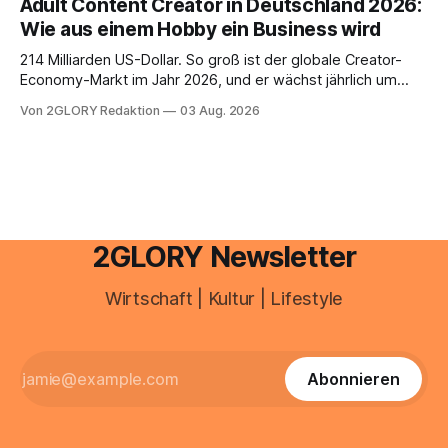
Adult Content Creator in Deutschland 2026:
Haut empfindlich auf Stress, Schlafmangel und
Wie aus einem Hobby ein Business wird
Umwelteinflüsse: Sie wirkt müde, spannt oder neigt zu
Unreinheiten. Professionelle
214 Milliarden US-Dollar. So groß ist der globale Creator-
Economy-Markt im Jahr 2026, und er wächst jährlich um
mehr als 22 Prozent. Was lange als Nischenphänomen galt,
Von 2GLORY Redaktion
03 Aug. 2026
ist längst ein ernstzunehmender Wirtschaftszweig. Weltweit
sind über 200 Millionen Menschen als Creator aktiv, allein in
Deutschland geht der Markt in
2GLORY Newsletter
Wirtschaft | Kultur | Lifestyle
Abonnieren