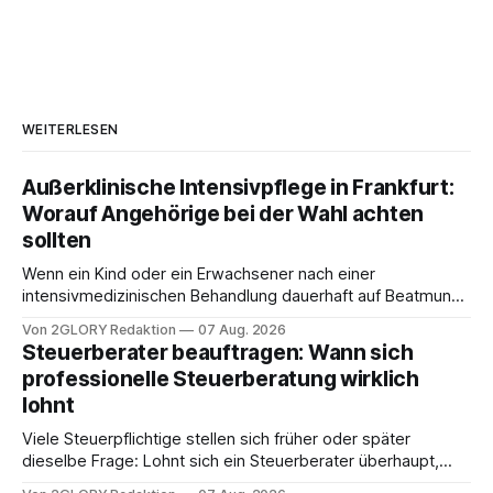
WEITERLESEN
Außerklinische Intensivpflege in Frankfurt:
Worauf Angehörige bei der Wahl achten
sollten
Wenn ein Kind oder ein Erwachsener nach einer
intensivmedizinischen Behandlung dauerhaft auf Beatmung
oder eine engmaschige pflegerische Versorgung
Von 2GLORY Redaktion
07 Aug. 2026
angewiesen ist, stellt sich für Familien eine schwierige
Steuerberater beauftragen: Wann sich
Frage: Muss die Versorgung dauerhaft in der Klinik bleiben –
professionelle Steuerberatung wirklich
oder ist ein Leben zu Hause möglich? Die außerklinische
lohnt
Intensivpflege bietet genau diese Alternative: Sie
Viele Steuerpflichtige stellen sich früher oder später
dieselbe Frage: Lohnt sich ein Steuerberater überhaupt,
oder lässt sich die Steuererklärung auch in Eigenregie