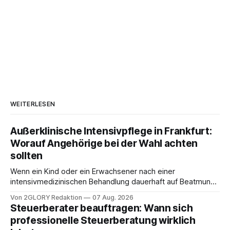
WEITERLESEN
Außerklinische Intensivpflege in Frankfurt:
Worauf Angehörige bei der Wahl achten
sollten
Wenn ein Kind oder ein Erwachsener nach einer
intensivmedizinischen Behandlung dauerhaft auf Beatmung
oder eine engmaschige pflegerische Versorgung
Von 2GLORY Redaktion
07 Aug. 2026
angewiesen ist, stellt sich für Familien eine schwierige
Steuerberater beauftragen: Wann sich
Frage: Muss die Versorgung dauerhaft in der Klinik bleiben –
professionelle Steuerberatung wirklich
oder ist ein Leben zu Hause möglich? Die außerklinische