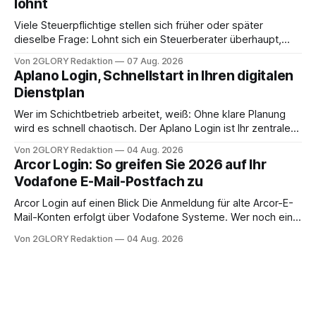
lohnt
Intensivpflege bietet genau diese Alternative: Sie
Viele Steuerpflichtige stellen sich früher oder später
dieselbe Frage: Lohnt sich ein Steuerberater überhaupt,
oder lässt sich die Steuererklärung auch in Eigenregie
Von 2GLORY Redaktion
07 Aug. 2026
erledigen? Die kurze Antwort: Bei einfachen
Aplano Login, Schnellstart in Ihren digitalen
Einkommensverhältnissen reicht häufig eine Steuersoftware
Dienstplan
aus – sobald jedoch mehrere Einkunftsarten
zusammentreffen oder größere finanzielle Veränderungen
Wer im Schichtbetrieb arbeitet, weiß: Ohne klare Planung
anstehen, zahlt sich professionelle Unterstützung meist
wird es schnell chaotisch. Der Aplano Login ist Ihr zentraler
aus.
Zugangspunkt, um dienstpläne, zeiterfassung,
Von 2GLORY Redaktion
04 Aug. 2026
abwesenheiten und die gesamte kommunikation rund um
Arcor Login: So greifen Sie 2026 auf Ihr
Ihr personal digital zu organisieren. In diesem Leitfaden
Vodafone E-Mail-Postfach zu
erfahren Sie alles, was Sie für einen reibungslosen Einstieg
brauchen, von der Registrierung
Arcor Login auf einen Blick Die Anmeldung für alte Arcor-E-
Mail-Konten erfolgt über Vodafone Systeme. Wer noch eine
e mail adresse mit der Endung @arcor.de oder @arcor.net
Von 2GLORY Redaktion
04 Aug. 2026
besitzt, loggt sich heute über das Vodafone E-Mail & Cloud
Portal ein. Der klassische Arcor Login über mail.