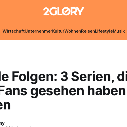
Wirtschaft
Unternehmer
Kultur
Wohnen
Reisen
Lifestyle
Musik
le Folgen: 3 Serien, d
Fans gesehen haben
en
my