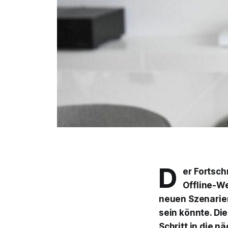
D
er Fortsch
Offline-We
neuen Szenarien
sein könnte. Die
Schritt in die n