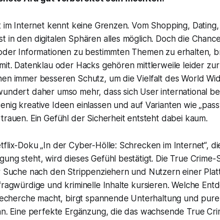
t im Internet kennt keine Grenzen. Vom Shopping, Dating,
 in den digitalen Sphären alles möglich. Doch die Chance,
 oder Informationen zu bestimmten Themen zu erhalten, b
 mit. Datenklau oder Hacks gehören mittlerweile leider z
nen immer besseren Schutz, um die Vielfalt des World W
undert daher umso mehr, dass sich User international bei
nig kreative Ideen einlassen und auf Varianten wie „passw
trauen. Ein Gefühl der Sicherheit entsteht dabei kaum.
flix-Doku „In der Cyber-Hölle: Schrecken im Internet“, d
ung steht, wird dieses Gefühl bestätigt. Die True Crime-S
r Suche nach den Strippenziehern und Nutzern einer Platt
 fragwürdige und kriminelle Inhalte kursieren. Welche En
r Recherche macht, birgt spannende Unterhaltung und pure
Fan. Eine perfekte Ergänzung, die das wachsende True Cr