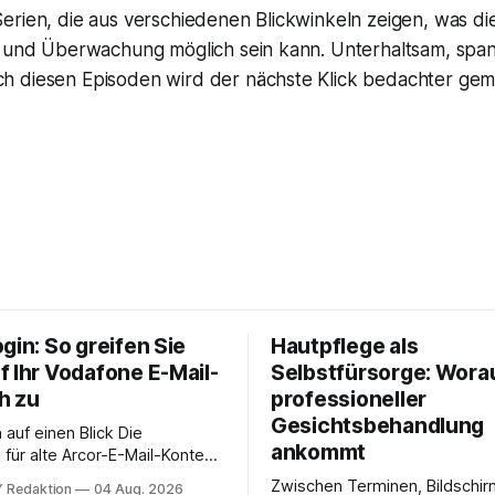
erien, die aus verschiedenen Blickwinkeln zeigen, was di
t und Überwachung möglich sein kann. Unterhaltsam, sp
 diesen Episoden wird der nächste Klick bedachter gem
gin: So greifen Sie
Hautpflege als
f Ihr Vodafone E-Mail-
Selbstfürsorge: Worau
h zu
professioneller
Gesichtsbehandlung
auf einen Blick Die
ankommt
für alte Arcor-E-Mail-Konten
er Vodafone Systeme. Wer
Zwischen Terminen, Bildschir
 Redaktion
04 Aug. 2026