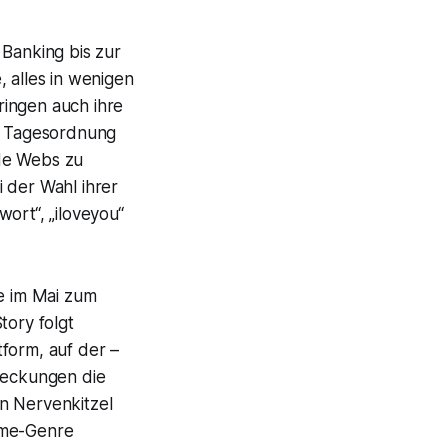
 Banking bis zur
 alles in wenigen
ringen auch ihre
ur Tagesordnung
ide Webs zu
 der Wahl ihrer
ort“, „iloveyou“
ie im Mai zum
tory folgt
form, auf der –
tdeckungen die
n Nervenkitzel
ime-Genre