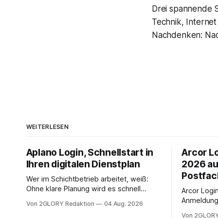
Drei spannende S
Technik, Interne
Nachdenken: Nach
WEITERLESEN
Aplano Login, Schnellstart in
Arcor Lo
Ihren digitalen Dienstplan
2026 au
Postfac
Wer im Schichtbetrieb arbeitet, weiß:
Ohne klare Planung wird es schnell
Arcor Login 
chaotisch. Der Aplano Login ist Ihr
Anmeldung 
Von 2GLORY Redaktion
04 Aug. 2026
zentraler Zugangspunkt, um dienstpläne,
erfolgt üb
Von 2GLORY
zeiterfassung, abwesenheiten und die