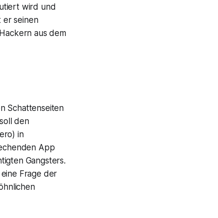
utiert wird und
t er seinen
n Hackern aus dem
en Schattenseiten
soll den
ero) in
prechenden App
htigten Gangsters.
r eine Frage der
öhnlichen