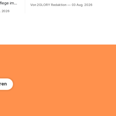
2026, und er wächst jährlich um mehr als
flege im
Von 2GLORY Redaktion
03 Aug. 2026
22 Prozent. Was lange als
. Abends
. 2026
Nischenphänomen galt, ist längst ein
s eine
ernstzunehmender Wirtschaftszweig.
r ist
Weltweit sind über 200 Millionen
agiert die
Menschen als Creator aktiv, allein in
Deutschland geht der Markt in
üsse: Sie
 zu
ren