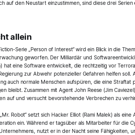
ch auf den Neustart einzustimmen, sind diese drei Serien
ht allein
iction-Serie „Person of Interest“ wird ein Blick in die Them
wachung geworfen. Der Milliardär und Softwareentwickl
 hat eine Software entwickelt, die rechtzeitig vor Terro
egierung zur Abwehr potenzieller Gefahren helfen soll. A
dung auch normale Menschen aufspüren, die eine Straftat 
gen bleibt. Zusammen mit Agent John Reese (Jim Caviezel)
en auf und versucht bevorstehende Verbrechen zu verhi
 „Mr. Robot“ setzt sich Hacker Elliot (Rami Malek) als ein
ration ein. Während er tagsüber als Mitarbeiter für die C
nternehmens, nutzt er in der Nacht seine Fähigkeiten, um