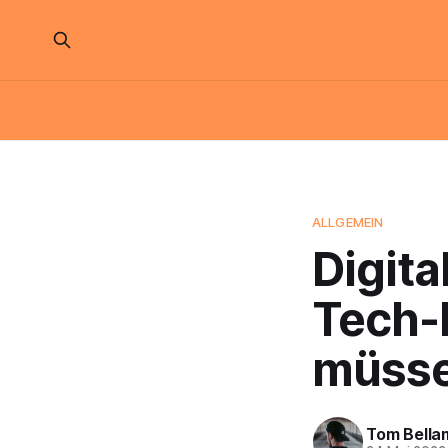
ALLGEMEIN
Digita
Tech-
müss
Tom Bella