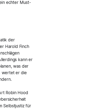
 ein echter Must-
atik der
er Harold Finch
ranschlägen
llerdings kann er
planen, was der
 wertet er die
ndern.
e Art Robin Hood
ybersicherheit
 Selbstjustiz für