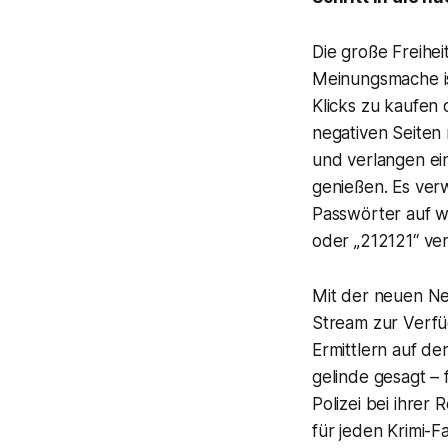
Die große Freihei
Meinungsmache ist
Klicks zu kaufen
negativen Seiten
und verlangen ei
genießen. Es verw
Passwörter auf we
oder „212121“ ver
Mit der neuen Net
Stream zur Verfüg
Ermittlern auf de
gelinde gesagt –
Polizei bei ihre
für jeden Krimi-