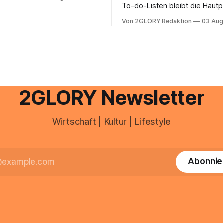
e mail adresse mit der Endung
To-do-Listen bleibt die Hautp
oder @arcor.net besitzt,
Alltag häufig auf der Strecke
 heute über das Vodafone E-
Von 2GLORY Redaktion
03 Aug
schnell abschminken, morgen
d Portal ein. Der klassische
Creme aus der Drogerie – meh
 über mail.
zeitlich oft nicht drin. Dabei re
Haut empfindlich auf Stress,
Schlafmangel und Umwelteinfl
wirkt müde, spannt oder neigt
Unreinheiten. Professionelle
2GLORY Newsletter
Wirtschaft | Kultur | Lifestyle
Abonnie