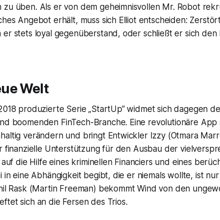
 zu üben. Als er von dem geheimnisvollen Mr. Robot rekr
ches Angebot erhält, muss sich Elliot entscheiden: Zerstör
 er stets loyal gegenüberstand, oder schließt er sich de
ue Welt
 2018 produzierte Serie „StartUp“ widmet sich dagegen d
und boomenden FinTech-Branche. Eine revolutionäre App 
haltig verändern und bringt Entwickler Izzy (Otmara Marr
er finanzielle Unterstützung für den Ausbau der vielvers
r auf die Hilfe eines kriminellen Financiers und eines berüc
 in eine Abhängigkeit begibt, die er niemals wollte, ist nu
Phil Rask (Martin Freeman) bekommt Wind von den ungew
tet sich an die Fersen des Trios.