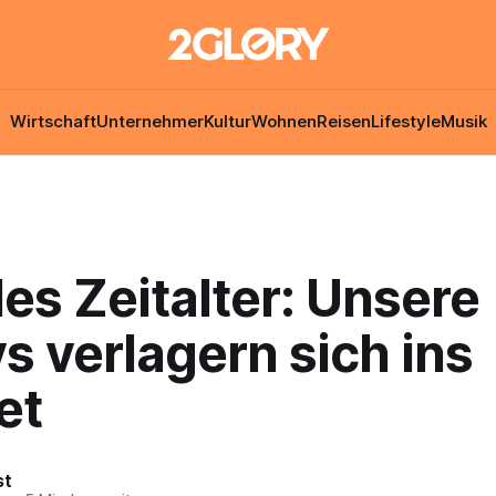
Wirtschaft
Unternehmer
Kultur
Wohnen
Reisen
Lifestyle
Musik
les Zeitalter: Unsere
 verlagern sich ins
et
st