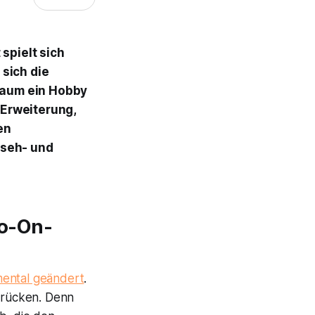
spielt sich
 sich die
 Kaum ein Hobby
 Erweiterung,
en
nseh- und
o-On-
mental geändert
.
drücken. Denn