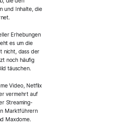
b, die den
 und Inhalte, die
net.
ueller Erhebungen
eht es um die
 nicht, dass der
tzt noch häufig
ild täuschen.
me Video, Netflix
er vermehrt auf
er Streaming-
en Marktführern
 und Maxdome.