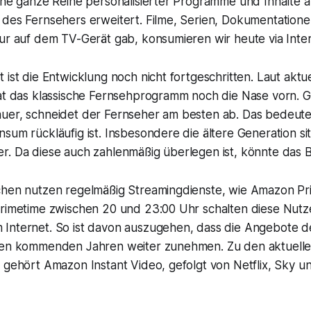
ine ganze Reihe personalisierter Programme und Inhalte a
des Fernsehers erweitert. Filme, Serien, Dokumentationen
ur auf dem TV-Gerät gab, konsumieren wir heute via Inter
 ist die Entwicklung noch nicht fortgeschritten. Laut akt
hat das klassische Fernsehprogramm noch die Nase vorn. G
uer, schneidet der Fernseher am besten ab. Das bedeutet
sum rückläufig ist. Insbesondere die ältere Generation si
r. Da diese auch zahlenmäßig überlegen ist, könnte das B
chen nutzen regelmäßig Streamingdienste, wie Amazon Pri
Primetime zwischen 20 und 23:00 Uhr schalten diese Nutz
Internet. So ist davon auszugehen, dass die Angebote d
den kommenden Jahren weiter zunehmen. Zu den aktuell
h gehört Amazon Instant Video, gefolgt von Netflix, Sky