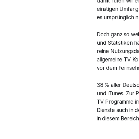
damit rufen wir e
einstigen Umfang 
es ursprünglich n
Doch ganz so weit
und Statistiken 
reine Nutzungsda
allgemeine TV Kon
vor dem Fernsehe
38 % aller Deuts
und iTunes. Zur 
TV Programme im 
Dienste auch in 
in diesem Bereic