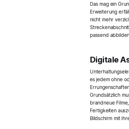
Das mag ein Grund
Erweiterung erfä
nicht mehr verzic
Streckenabschnitt
passend abbilden
Digitale 
Unterhaltungselek
es jedem ohne od
Errungenschaften
Grundsätzlich mu
brandneue Filme,
Fertigkeiten aus
Bildschirm mit i