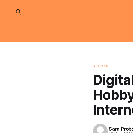
STORYS
Digita
Hobbys
Intern
Sara Prob