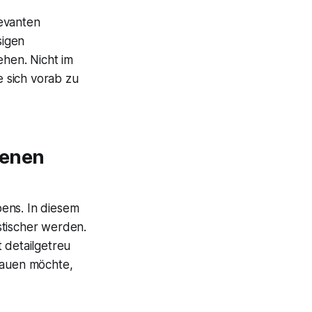
levanten
sigen
hen. Nicht im
e sich vorab zu
genen
bens. In diesem
stischer werden.
 detailgetreu
sbauen möchte,