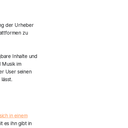
ng der Urheber
lattformen zu
gbare Inhalte und
d Musik im
der User seinen
lässt.
 sich in einem
t es ihn gibt in