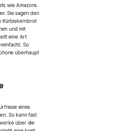
gets wie Amazons
er. Sie sagen den
in Kürbiskernbrot
men und mit
llt eine Art
einfacht. So
tphone überhaupt
e
ürfnisse eines
en. So kann fast
zwerke über die
steht eine breit