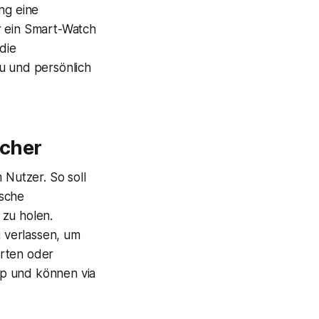
ng eine
r ein Smart-Watch
die
u und persönlich
acher
 Nutzer. So soll
ische
 zu holen.
 verlassen, um
arten oder
op und können via