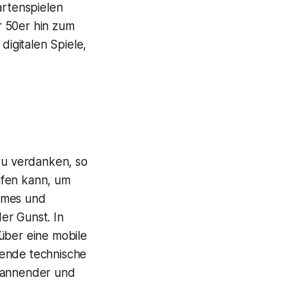
artenspielen
r 50er hin zum
igitalen Spiele,
 zu verdanken, so
ifen kann, um
Games und
er Gunst. In
über eine mobile
rende technische
spannender und