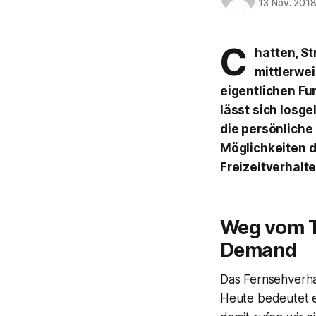
13 Nov. 201
C
hatten, St
mittlerwei
eigentlichen Fu
lässt sich losge
die persönliche 
Möglichkeiten d
Freizeitverhalte
Weg vom T
Demand
Das Fernsehverha
Heute bedeutet 