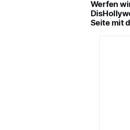
Werfen wir
DisHollyw
Seite mit 