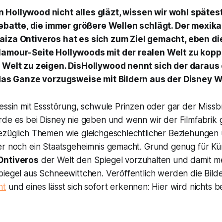
n Hollywood nicht alles gläzt, wissen wir wohl spätes
batte, die immer größere Wellen schlägt. Der mexika
aiza Ontiveros hat es sich zum Ziel gemacht, eben di
lamour-Seite Hollywoods mit der realen Welt zu koppe
e Welt zu zeigen. DisHollywood nennt sich der darau
 das Ganze vorzugsweise mit Bildern aus der Disney W
zessin mit Essstörung, schwule Prinzen oder gar der Miss
rde es bei Disney nie geben und wenn wir der Filmfabrik 
ezüglich Themen wie gleichgeschlechtlicher Beziehungen
er noch ein Staatsgeheimnis gemacht. Grund genug für Kü
Ontiveros
der Welt den Spiegel vorzuhalten und damit me
piegel aus Schneewittchen. Veröffentlich werden die Bild
nt
und eines lässt sich sofort erkennen: Hier wird nichts b