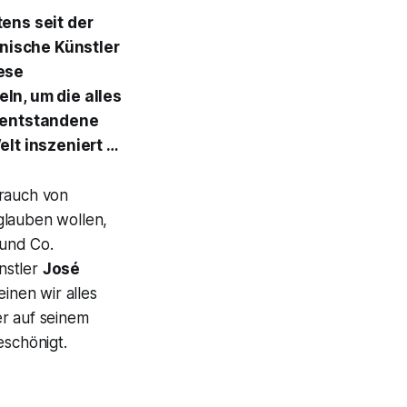
tens seit der
nische Künstler
ese
ln, um die alles
s entstandene
elt inszeniert …
brauch von
glauben wollen,
 und Co.
nstler
José
inen wir alles
er auf seinem
eschönigt.