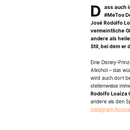
D
ass auch i
#MeToo De
José Rodolfo Lo
vermeintliche G
andere als heil
Stil, bei dem er
Eine Disney-Prin
Alkohol – das wü
wird auch dort b
stellenweise imm
Rodolfo Loaiza 
andere als den S
Instagram-Accou