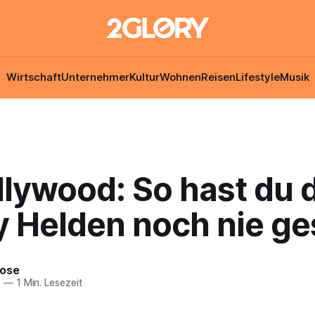
Wirtschaft
Unternehmer
Kultur
Wohnen
Reisen
Lifestyle
Musik
llywood: So hast du 
y Helden noch nie g
Rose
8
—
1 Min. Lesezeit