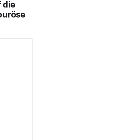
 die
ouröse