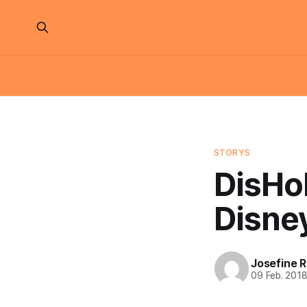
STORYS
DisHo
Disne
Josefine 
09 Feb. 201