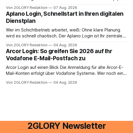
oder lässt sich die Steuererklärung auch in Eigenregie
Von 2GLORY Redaktion
07 Aug. 2026
erledigen? Die kurze Antwort: Bei einfachen
Aplano Login, Schnellstart in Ihren digitalen
Einkommensverhältnissen reicht häufig eine Steuersoftware
Dienstplan
aus – sobald jedoch mehrere Einkunftsarten
zusammentreffen oder größere finanzielle Veränderungen
Wer im Schichtbetrieb arbeitet, weiß: Ohne klare Planung
anstehen, zahlt sich professionelle Unterstützung meist
wird es schnell chaotisch. Der Aplano Login ist Ihr zentraler
aus.
Zugangspunkt, um dienstpläne, zeiterfassung,
Von 2GLORY Redaktion
04 Aug. 2026
abwesenheiten und die gesamte kommunikation rund um
Arcor Login: So greifen Sie 2026 auf Ihr
Ihr personal digital zu organisieren. In diesem Leitfaden
Vodafone E-Mail-Postfach zu
erfahren Sie alles, was Sie für einen reibungslosen Einstieg
brauchen, von der Registrierung
Arcor Login auf einen Blick Die Anmeldung für alte Arcor-E-
Mail-Konten erfolgt über Vodafone Systeme. Wer noch eine
e mail adresse mit der Endung @arcor.de oder @arcor.net
Von 2GLORY Redaktion
04 Aug. 2026
besitzt, loggt sich heute über das Vodafone E-Mail & Cloud
Portal ein. Der klassische Arcor Login über mail.
2GLORY Newsletter