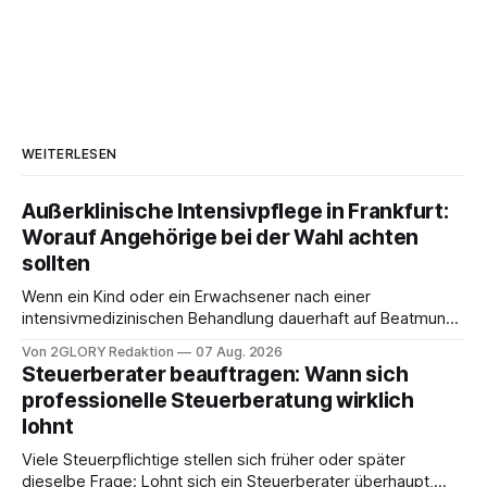
WEITERLESEN
Außerklinische Intensivpflege in Frankfurt:
Worauf Angehörige bei der Wahl achten
sollten
Wenn ein Kind oder ein Erwachsener nach einer
intensivmedizinischen Behandlung dauerhaft auf Beatmung
oder eine engmaschige pflegerische Versorgung
Von 2GLORY Redaktion
07 Aug. 2026
angewiesen ist, stellt sich für Familien eine schwierige
Steuerberater beauftragen: Wann sich
Frage: Muss die Versorgung dauerhaft in der Klinik bleiben –
professionelle Steuerberatung wirklich
oder ist ein Leben zu Hause möglich? Die außerklinische
lohnt
Intensivpflege bietet genau diese Alternative: Sie
Viele Steuerpflichtige stellen sich früher oder später
dieselbe Frage: Lohnt sich ein Steuerberater überhaupt,