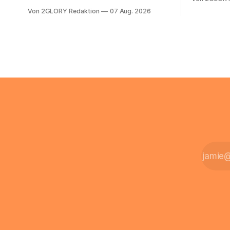
sich die St
Behandlung dauerhaft auf Beatmung
Von 2GLORY Redaktion
07 Aug. 2026
Eigenregie
oder eine engmaschige pflegerische
Bei einfac
Versorgung angewiesen ist, stellt sich
reicht häu
für Familien eine schwierige Frage: Muss
sobald jed
die Versorgung dauerhaft in der Klinik
zusamment
bleiben – oder ist ein Leben zu Hause
finanziell
möglich? Die außerklinische
zahlt sich 
Intensivpflege bietet genau diese
meist aus.
Alternative: Sie