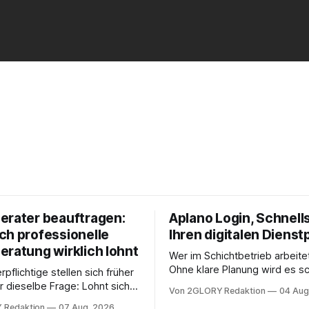
erater beauftragen:
Aplano Login, Schnells
ch professionelle
Ihren digitalen Dienst
eratung wirklich lohnt
Wer im Schichtbetrieb arbeite
Ohne klare Planung wird es sc
rpflichtige stellen sich früher
chaotisch. Der Aplano Login ist
r dieselbe Frage: Lohnt sich
Von 2GLORY Redaktion
04 Aug
zentraler Zugangspunkt, um d
berater überhaupt, oder lässt
 Redaktion
07 Aug. 2026