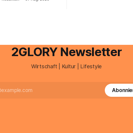
zeiterfassung, abwesenheiten
euererklärung auch in
gesamte kommunikation rund 
 erledigen? Die kurze Antwort:
personal digital zu organisiere
hen Einkommensverhältnissen
diesem Leitfaden erfahren Sie
fig eine Steuersoftware aus –
Sie für einen reibungslosen Ei
och mehrere Einkunftsarten
brauchen, von der Registrieru
reffen oder größere
e Veränderungen anstehen,
professionelle Unterstützung
2GLORY Newsletter
Wirtschaft | Kultur | Lifestyle
Abonnie