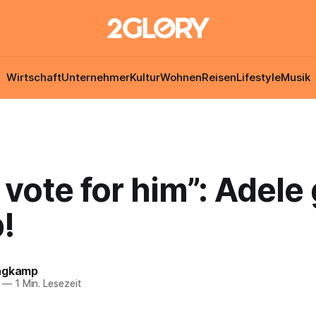
Wirtschaft
Unternehmer
Kultur
Wohnen
Reisen
Lifestyle
Musik
 vote for him”: Adel
!
ngkamp
—
1 Min. Lesezeit