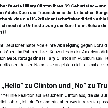
ber feierte Hillary Clinton ihren 69. Geburtstag – und
on Adele. Doch die Traumstimme der britischen Sänge
chenk, das die US-Präsidentschaftskandidatin erhiel
ich noch die Unterstützung der Künstlerin. Schau dir h
st!
im!” Deutlicher hätte Adele ihre
Abneigung
gegen Donald 
n könen. Im Rahmen ihres Konzertes in der American Airli
auch
Geburtstagskind Hillary Clinton
im Publikum saß, li
blikaner, dessen Namen sie angeblich nicht einmal aussp
 „Hello” zu Clinton und „No” zu Tr
r fiel ihre Reaktion auf Besucherin Clinton aus, die sie lau
ich lobte: „Ich bin Engländerin, aber was in Amerika passie