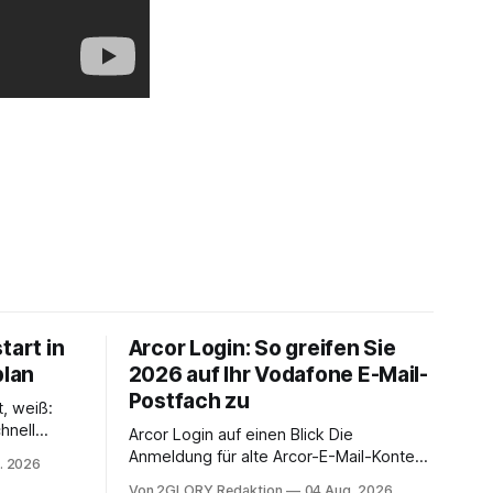
tart in
Arcor Login: So greifen Sie
plan
2026 auf Ihr Vodafone E-Mail-
Postfach zu
t, weiß:
hnell
Arcor Login auf einen Blick Die
 Ihr
Anmeldung für alte Arcor-E-Mail-Konten
. 2026
ienstpläne,
erfolgt über Vodafone Systeme. Wer
Von 2GLORY Redaktion
04 Aug. 2026