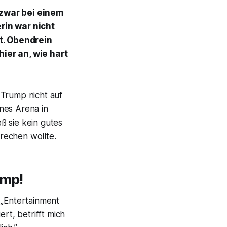
 zwar bei einem
rin war nicht
t. Obendrein
ier an, wie hart
Trump nicht auf
nes Arena in
eß sie kein gutes
rechen wollte.
ump!
t „Entertainment
rt, betrifft mich