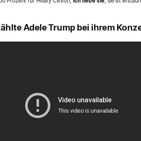
00 Prozent für Hillary Clinton,
ich liebe sie
, sie ist erstaun
zählte Adele Trump bei ihrem Konze