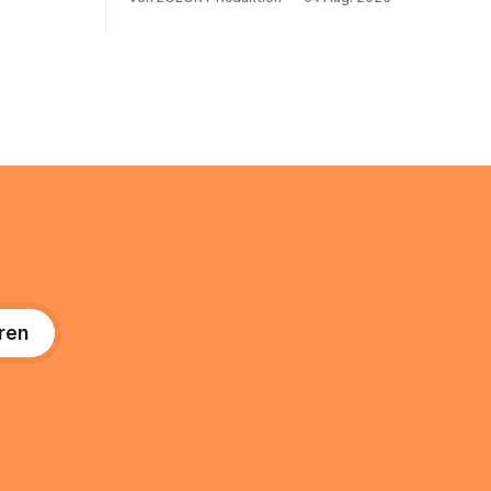
 und die
noch eine e mail adresse mit der Endung
um Ihr
@arcor.de oder @arcor.net besitzt,
n. In
loggt sich heute über das Vodafone E-
 alles, was
Mail & Cloud Portal ein. Der klassische
nstieg
Arcor Login über mail.
ng
ren