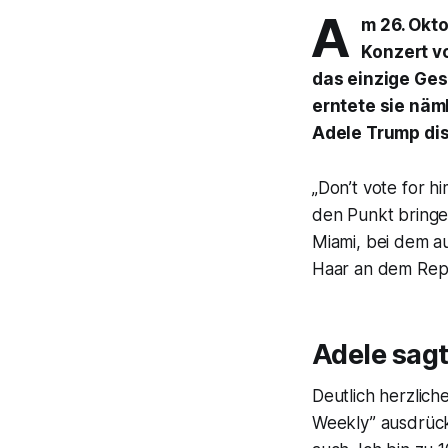
A
m 26. Okto
Konzert v
das einzige Ges
erntete sie näml
Adele Trump dis
„Don’t vote for h
den Punkt bringe
Miami, bei dem 
Haar an dem Repu
Adele sagt
Deutlich herzliche
Weekly” ausdrückl