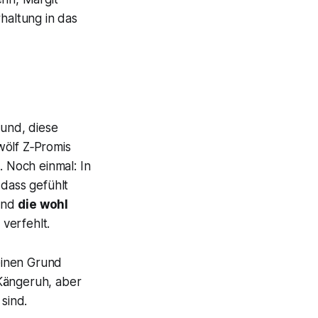
haltung in das
und, diese
ölf Z‑Promis
 Noch einmal: In
 dass gefühlt
rend
die wohl
r verfehlt.
einen Grund
 Kängeruh, aber
sind.