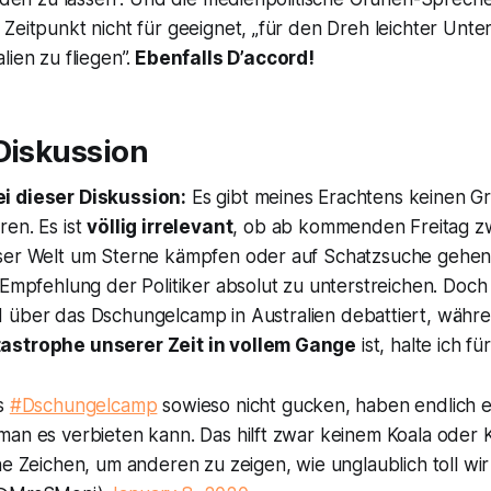
Zeitpunkt nicht für geeignet, „für den Dreh leichter Unter
ien zu fliegen”.
Ebenfalls D’accord!
Diskussion
i dieser Diskussion:
Es gibt meines Erachtens keinen Gr
en. Es ist
völlig irrelevant
, ob ab kommenden Freitag zw
ser Welt um Sterne kämpfen oder auf Schatzsuche gehen.
 Empfehlung der Politiker absolut zu unterstreichen. Doch
d über das
Dschungelcamp
in Australien debattiert, wäh
astrophe unserer Zeit in vollem Gange
ist, halte ich fü
as
#Dschungelcamp
sowieso nicht gucken, haben endlich 
man es verbieten kann. Das hilft zwar keinem Koala oder
ne Zeichen, um anderen zu zeigen, wie unglaublich toll wir 