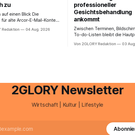
h zu
professioneller
Gesichtsbehandlung
auf einen Blick Die
ankommt
für alte Arcor-E-Mail-Konten
er Vodafone Systeme. Wer
Zwischen Terminen, Bildschir
 Redaktion
04 Aug. 2026
e mail adresse mit der Endung
To-do-Listen bleibt die Hautp
oder @arcor.net besitzt,
Alltag häufig auf der Strecke
 heute über das Vodafone E-
Von 2GLORY Redaktion
03 Aug
schnell abschminken, morgen
d Portal ein. Der klassische
Creme aus der Drogerie – meh
 über mail.
zeitlich oft nicht drin. Dabei re
Haut empfindlich auf Stress,
Schlafmangel und Umwelteinfl
wirkt müde, spannt oder neigt
Unreinheiten. Professionelle
2GLORY Newsletter
Wirtschaft | Kultur | Lifestyle
Abonnie