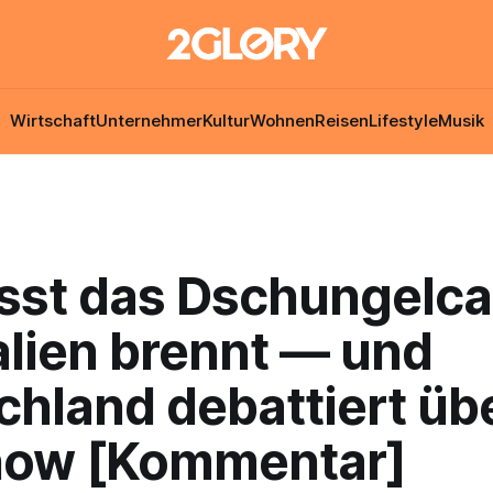
Wirtschaft
Unternehmer
Kultur
Wohnen
Reisen
Lifestyle
Musik
sst das Dschungelc
alien brennt — und
hland debattiert üb
ow [Kommentar]