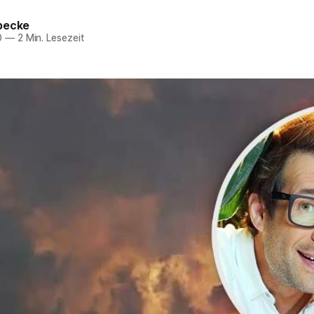
becke
0
—
2 Min. Lesezeit