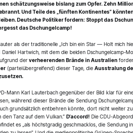
men schätzungsweise bislang zum Opfer. Zehn Millio
brannt. Und Teile des „fünften Kontinentes” könnten
iben. Deutsche Politiker fordern: Stoppt das
Dschu
Vergesst das
Dschungelcamp
!
lauter als der traditionelle „Ich bin ein Star — Holt mich hi
d Daniel Hartwich, mit dem die beiden
Dschungelcamp
-Mo
Aufgrund der
verheerenden Brände in Australien
forde
ker
(parteiübergreifend) dieser Tage, die
Ausstralung de
zusetzen.
SPD-Mann Karl Lauterbach gegenüber der
Bild
klar für ein
ssen, während dieser Brände die Sendung
Dschungelcam
auch grundsätzlich entbehren könnte, dort nicht weiter z
n den Tanz auf dem Vulkan.”
D’accord!
Die CDU-Abgeordn
ndet es „als höchstgradig geschmacklos, die Sendung in
inden zu lassen”. Und die medienpolitische Grünen-Spreche