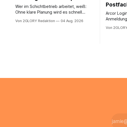
Postfac
Wer im Schichtbetrieb arbeitet, weiß:
Ohne klare Planung wird es schnell
Arcor Login 
chaotisch. Der Aplano Login ist Ihr
Anmeldung 
Von 2GLORY Redaktion
04 Aug. 2026
zentraler Zugangspunkt, um dienstpläne,
erfolgt üb
Von 2GLORY
zeiterfassung, abwesenheiten und die
noch eine 
gesamte kommunikation rund um Ihr
@arcor.de 
personal digital zu organisieren. In
loggt sich
diesem Leitfaden erfahren Sie alles, was
Mail & Clou
Sie für einen reibungslosen Einstieg
Arcor Login
brauchen, von der Registrierung