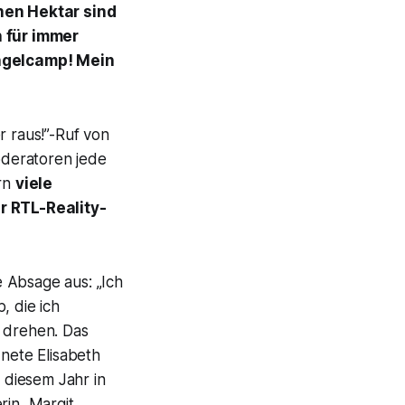
nen Hektar sind
 für immer
ngelcamp
! Mein
er raus!”-Ruf von
deratoren jede
rn
viele
r RTL-Reality-
e Absage aus: „Ich
p
, die ich
u drehen. Das
ete Elisabeth
 diesem Jahr in
rin, Margit