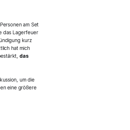
 Personen am Set
le das Lagerfeuer
kündigung kurz
lich hat mich
bestärkt,
das
skussion, um die
zen eine größere