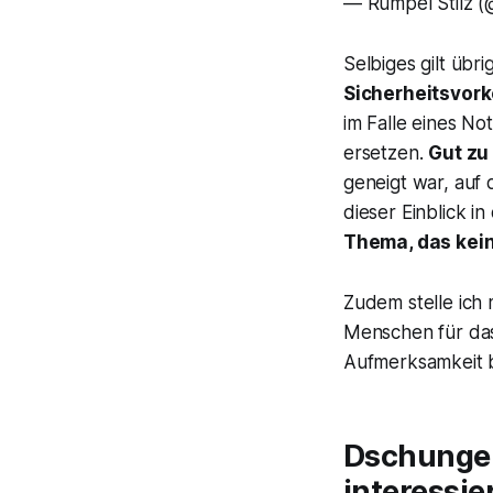
— Rumpel Stilz 
Selbiges gilt übr
Sicherheitsvor
im Falle eines No
ersetzen.
Gut zu
geneigt war, auf
dieser Einblick i
Thema, das keine
Zudem stelle ich 
Menschen für das
Aufmerksamkeit b
Dschungel
interessier