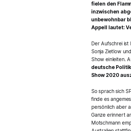
fielen den Flam
inzwischen abge
unbewohnbar ble
Appell lautet: 
Der Aufschrei ist 
Sonja Zietlow un
Show einleiten. 
deutsche Politi
Show 2020 aus
So sprach sich 
finde es angeme
persönlich aber 
Ganze erinnert a
Motschmann empfi
Australien stattf