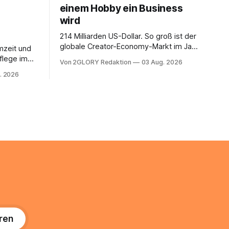
einem Hobby ein Business
wird
214 Milliarden US-Dollar. So groß ist der
globale Creator-Economy-Markt im Jahr
mzeit und
2026, und er wächst jährlich um mehr als
flege im
Von 2GLORY Redaktion
03 Aug. 2026
22 Prozent. Was lange als
. Abends
. 2026
Nischenphänomen galt, ist längst ein
s eine
ernstzunehmender Wirtschaftszweig.
r ist
Weltweit sind über 200 Millionen
agiert die
Menschen als Creator aktiv, allein in
Deutschland geht der Markt in
üsse: Sie
 zu
ren