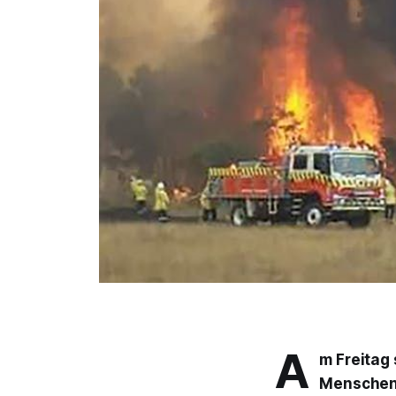
A
m Freitag
Menschen u