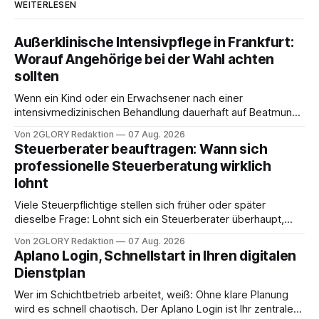
WEITERLESEN
Außerklinische Intensivpflege in Frankfurt:
Worauf Angehörige bei der Wahl achten
sollten
Wenn ein Kind oder ein Erwachsener nach einer
intensivmedizinischen Behandlung dauerhaft auf Beatmung
oder eine engmaschige pflegerische Versorgung
Von 2GLORY Redaktion
07 Aug. 2026
angewiesen ist, stellt sich für Familien eine schwierige
Steuerberater beauftragen: Wann sich
Frage: Muss die Versorgung dauerhaft in der Klinik bleiben –
professionelle Steuerberatung wirklich
oder ist ein Leben zu Hause möglich? Die außerklinische
lohnt
Intensivpflege bietet genau diese Alternative: Sie
Viele Steuerpflichtige stellen sich früher oder später
dieselbe Frage: Lohnt sich ein Steuerberater überhaupt,
oder lässt sich die Steuererklärung auch in Eigenregie
Von 2GLORY Redaktion
07 Aug. 2026
erledigen? Die kurze Antwort: Bei einfachen
Aplano Login, Schnellstart in Ihren digitalen
Einkommensverhältnissen reicht häufig eine Steuersoftware
Dienstplan
aus – sobald jedoch mehrere Einkunftsarten
zusammentreffen oder größere finanzielle Veränderungen
Wer im Schichtbetrieb arbeitet, weiß: Ohne klare Planung
anstehen, zahlt sich professionelle Unterstützung meist
wird es schnell chaotisch. Der Aplano Login ist Ihr zentraler
aus.