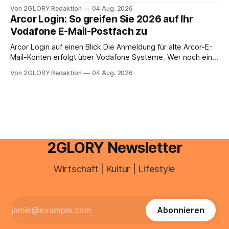
Zugangspunkt, um dienstpläne, zeiterfassung,
Von 2GLORY Redaktion
04 Aug. 2026
abwesenheiten und die gesamte kommunikation rund um
Arcor Login: So greifen Sie 2026 auf Ihr
Ihr personal digital zu organisieren. In diesem Leitfaden
Vodafone E-Mail-Postfach zu
erfahren Sie alles, was Sie für einen reibungslosen Einstieg
brauchen, von der Registrierung
Arcor Login auf einen Blick Die Anmeldung für alte Arcor-E-
Mail-Konten erfolgt über Vodafone Systeme. Wer noch eine
e mail adresse mit der Endung @arcor.de oder @arcor.net
Von 2GLORY Redaktion
04 Aug. 2026
besitzt, loggt sich heute über das Vodafone E-Mail & Cloud
Portal ein. Der klassische Arcor Login über mail.
2GLORY Newsletter
Wirtschaft | Kultur | Lifestyle
Abonnieren