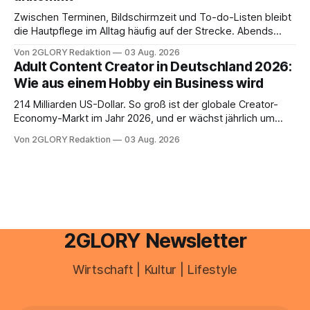
Zwischen Terminen, Bildschirmzeit und To-do-Listen bleibt
die Hautpflege im Alltag häufig auf der Strecke. Abends
schnell abschminken, morgens eine Creme aus der
Von 2GLORY Redaktion
03 Aug. 2026
Drogerie – mehr ist zeitlich oft nicht drin. Dabei reagiert die
Adult Content Creator in Deutschland 2026:
Haut empfindlich auf Stress, Schlafmangel und
Wie aus einem Hobby ein Business wird
Umwelteinflüsse: Sie wirkt müde, spannt oder neigt zu
Unreinheiten. Professionelle
214 Milliarden US-Dollar. So groß ist der globale Creator-
Economy-Markt im Jahr 2026, und er wächst jährlich um
mehr als 22 Prozent. Was lange als Nischenphänomen galt,
Von 2GLORY Redaktion
03 Aug. 2026
ist längst ein ernstzunehmender Wirtschaftszweig. Weltweit
sind über 200 Millionen Menschen als Creator aktiv, allein in
Deutschland geht der Markt in
2GLORY Newsletter
Wirtschaft | Kultur | Lifestyle