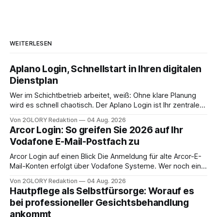
WEITERLESEN
Aplano Login, Schnellstart in Ihren digitalen
Dienstplan
Wer im Schichtbetrieb arbeitet, weiß: Ohne klare Planung
wird es schnell chaotisch. Der Aplano Login ist Ihr zentraler
Zugangspunkt, um dienstpläne, zeiterfassung,
Von 2GLORY Redaktion
04 Aug. 2026
abwesenheiten und die gesamte kommunikation rund um
Arcor Login: So greifen Sie 2026 auf Ihr
Ihr personal digital zu organisieren. In diesem Leitfaden
Vodafone E-Mail-Postfach zu
erfahren Sie alles, was Sie für einen reibungslosen Einstieg
brauchen, von der Registrierung
Arcor Login auf einen Blick Die Anmeldung für alte Arcor-E-
Mail-Konten erfolgt über Vodafone Systeme. Wer noch eine
e mail adresse mit der Endung @arcor.de oder @arcor.net
Von 2GLORY Redaktion
04 Aug. 2026
besitzt, loggt sich heute über das Vodafone E-Mail & Cloud
Hautpflege als Selbstfürsorge: Worauf es
Portal ein. Der klassische Arcor Login über mail.
bei professioneller Gesichtsbehandlung
ankommt