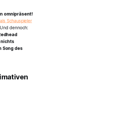
n omnipräsent!
l
als Schauspieler
. Und dennoch:
 Redhead
 nichts
n Song des
timativen