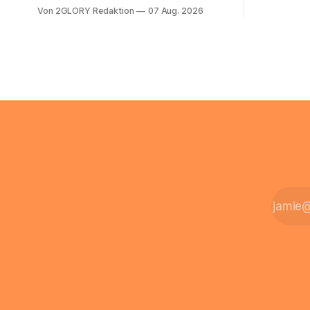
sich die St
Behandlung dauerhaft auf Beatmung
Von 2GLORY Redaktion
07 Aug. 2026
Eigenregie
oder eine engmaschige pflegerische
Bei einfac
Versorgung angewiesen ist, stellt sich
reicht häu
für Familien eine schwierige Frage: Muss
sobald jed
die Versorgung dauerhaft in der Klinik
zusamment
bleiben – oder ist ein Leben zu Hause
finanziell
möglich? Die außerklinische
zahlt sich 
Intensivpflege bietet genau diese
meist aus.
Alternative: Sie