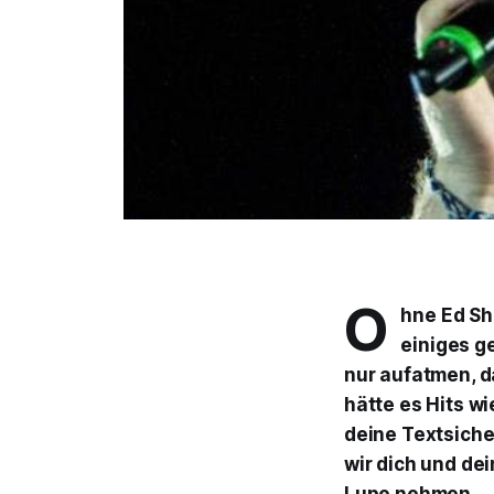
O
hne Ed Sh
einiges g
nur aufatmen, d
hätte es Hits w
deine Textsiche
wir dich und de