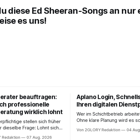
du diese Ed Sheeran-Songs an nur
ise es uns!
erater beauftragen:
Aplano Login, Schnells
ch professionelle
Ihren digitalen Dienst
eratung wirklich lohnt
Wer im Schichtbetrieb arbeite
Ohne klare Planung wird es sc
rpflichtige stellen sich früher
chaotisch. Der Aplano Login ist
r dieselbe Frage: Lohnt sich
Von 2GLORY Redaktion
04 Aug
zentraler Zugangspunkt, um d
berater überhaupt, oder lässt
 Redaktion
07 Aug. 2026
zeiterfassung, abwesenheiten