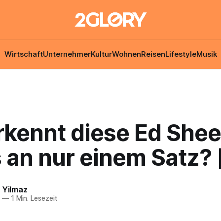
Wirtschaft
Unternehmer
Kultur
Wohnen
Reisen
Lifestyle
Musik
rkennt diese Ed Shee
 an nur einem Satz? 
 Yilmaz
9
—
1 Min. Lesezeit