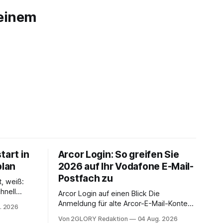
 einem
tart in
Arcor Login: So greifen Sie
plan
2026 auf Ihr Vodafone E-Mail-
Postfach zu
t, weiß:
hnell
Arcor Login auf einen Blick Die
 Ihr
Anmeldung für alte Arcor-E-Mail-Konten
. 2026
ienstpläne,
erfolgt über Vodafone Systeme. Wer
Von 2GLORY Redaktion
04 Aug. 2026
 und die