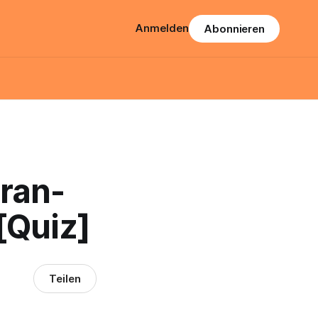
Anmelden
Abonnieren
ran-
[Quiz]
Teilen