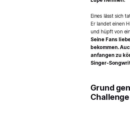
Lupe nehmen.
Eines lässt sich t
Er landet einen 
und hüpft von ei
Seine Fans lieb
bekommen. Auch 
anfangen zu kö
Singer-Songwrit
Grund genu
Challenge