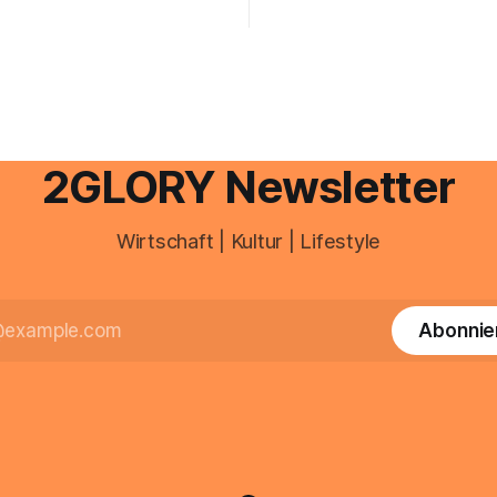
euererklärung auch in
gesamte kommunikation rund 
 erledigen? Die kurze Antwort:
personal digital zu organisiere
hen Einkommensverhältnissen
diesem Leitfaden erfahren Sie
fig eine Steuersoftware aus –
Sie für einen reibungslosen Ei
och mehrere Einkunftsarten
brauchen, von der Registrieru
reffen oder größere
e Veränderungen anstehen,
professionelle Unterstützung
2GLORY Newsletter
Wirtschaft | Kultur | Lifestyle
Abonnie