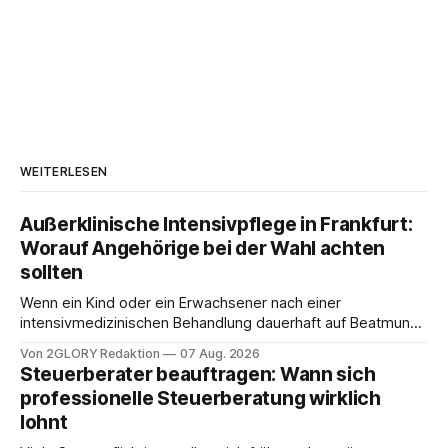
WEITERLESEN
Außerklinische Intensivpflege in Frankfurt:
Worauf Angehörige bei der Wahl achten
sollten
Wenn ein Kind oder ein Erwachsener nach einer
intensivmedizinischen Behandlung dauerhaft auf Beatmung
oder eine engmaschige pflegerische Versorgung
Von 2GLORY Redaktion
07 Aug. 2026
angewiesen ist, stellt sich für Familien eine schwierige
Steuerberater beauftragen: Wann sich
Frage: Muss die Versorgung dauerhaft in der Klinik bleiben –
professionelle Steuerberatung wirklich
oder ist ein Leben zu Hause möglich? Die außerklinische
lohnt
Intensivpflege bietet genau diese Alternative: Sie