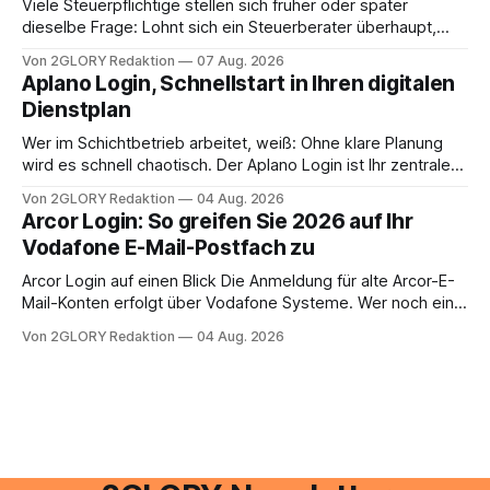
Viele Steuerpflichtige stellen sich früher oder später
dieselbe Frage: Lohnt sich ein Steuerberater überhaupt,
oder lässt sich die Steuererklärung auch in Eigenregie
Von 2GLORY Redaktion
07 Aug. 2026
erledigen? Die kurze Antwort: Bei einfachen
Aplano Login, Schnellstart in Ihren digitalen
Einkommensverhältnissen reicht häufig eine Steuersoftware
Dienstplan
aus – sobald jedoch mehrere Einkunftsarten
zusammentreffen oder größere finanzielle Veränderungen
Wer im Schichtbetrieb arbeitet, weiß: Ohne klare Planung
anstehen, zahlt sich professionelle Unterstützung meist
wird es schnell chaotisch. Der Aplano Login ist Ihr zentraler
aus.
Zugangspunkt, um dienstpläne, zeiterfassung,
Von 2GLORY Redaktion
04 Aug. 2026
abwesenheiten und die gesamte kommunikation rund um
Arcor Login: So greifen Sie 2026 auf Ihr
Ihr personal digital zu organisieren. In diesem Leitfaden
Vodafone E-Mail-Postfach zu
erfahren Sie alles, was Sie für einen reibungslosen Einstieg
brauchen, von der Registrierung
Arcor Login auf einen Blick Die Anmeldung für alte Arcor-E-
Mail-Konten erfolgt über Vodafone Systeme. Wer noch eine
e mail adresse mit der Endung @arcor.de oder @arcor.net
Von 2GLORY Redaktion
04 Aug. 2026
besitzt, loggt sich heute über das Vodafone E-Mail & Cloud
Portal ein. Der klassische Arcor Login über mail.