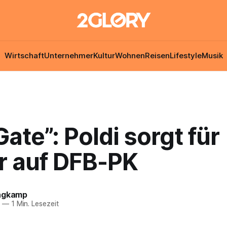
Wirtschaft
Unternehmer
Kultur
Wohnen
Reisen
Lifestyle
Musik
Gate”: Poldi sorgt für
r auf DFB-PK
ngkamp
6
—
1 Min. Lesezeit