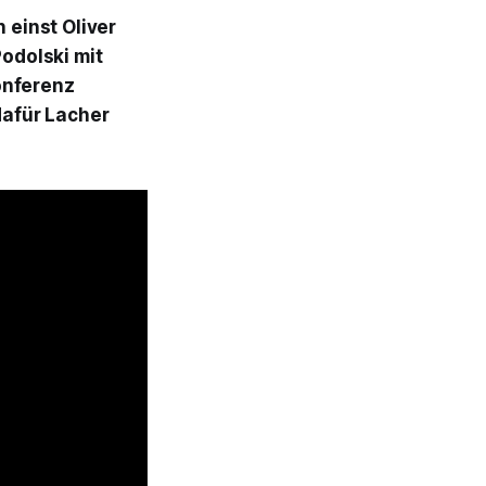
h einst Oliver
Podolski mit
onferenz
dafür Lacher