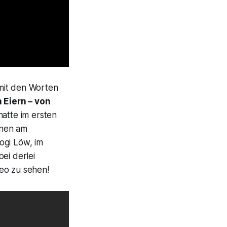
mit den Worten
 Eiern – von
atte im ersten
onen am
Jogi Löw, im
ei derlei
eo zu sehen!