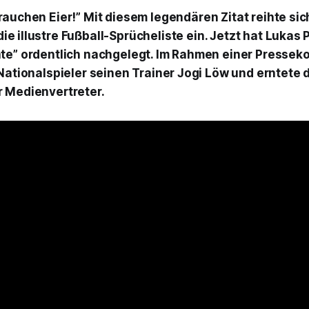
 brauchen Eier!” Mit diesem legendären Zitat reihte sic
die illustre Fußball-Sprücheliste ein. Jetzt hat Lukas 
te” ordentlich nachgelegt. Im Rahmen einer Pressek
 Nationalspieler seinen Trainer Jogi Löw und erntete 
 Medienvertreter.