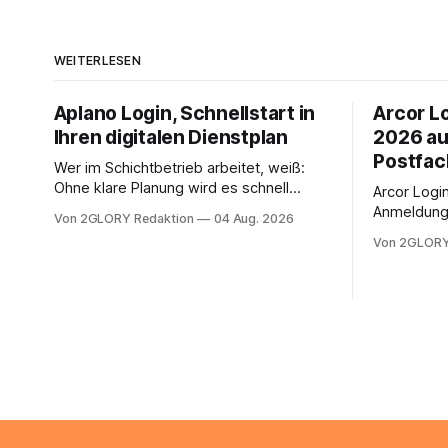
WEITERLESEN
Aplano Login, Schnellstart in
Arcor Lo
Ihren digitalen Dienstplan
2026 au
Postfac
Wer im Schichtbetrieb arbeitet, weiß:
Ohne klare Planung wird es schnell
Arcor Login 
chaotisch. Der Aplano Login ist Ihr
Anmeldung 
Von 2GLORY Redaktion
04 Aug. 2026
zentraler Zugangspunkt, um dienstpläne,
erfolgt üb
Von 2GLORY
zeiterfassung, abwesenheiten und die
noch eine 
gesamte kommunikation rund um Ihr
@arcor.de 
personal digital zu organisieren. In
loggt sich
diesem Leitfaden erfahren Sie alles, was
Mail & Clou
Sie für einen reibungslosen Einstieg
Arcor Login
brauchen, von der Registrierung