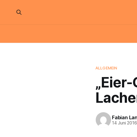
ALLGEMEIN
„Eier-
Lache
Fabian La
14 Juni 201