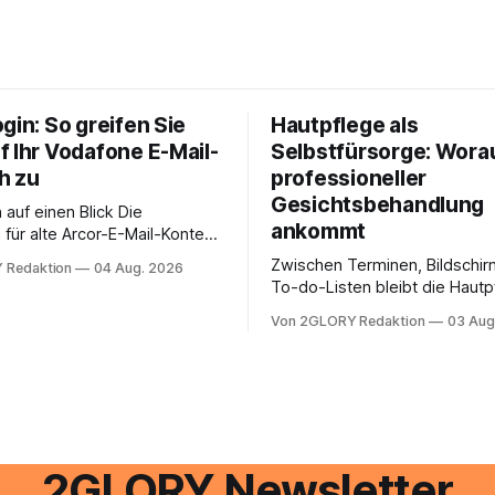
gin: So greifen Sie
Hautpflege als
f Ihr Vodafone E-Mail-
Selbstfürsorge: Worau
h zu
professioneller
Gesichtsbehandlung
auf einen Blick Die
ankommt
für alte Arcor-E-Mail-Konten
er Vodafone Systeme. Wer
Zwischen Terminen, Bildschir
 Redaktion
04 Aug. 2026
e mail adresse mit der Endung
To-do-Listen bleibt die Hautp
oder @arcor.net besitzt,
Alltag häufig auf der Strecke
 heute über das Vodafone E-
Von 2GLORY Redaktion
03 Aug
schnell abschminken, morgen
d Portal ein. Der klassische
Creme aus der Drogerie – meh
 über mail.
zeitlich oft nicht drin. Dabei re
Haut empfindlich auf Stress,
Schlafmangel und Umwelteinfl
wirkt müde, spannt oder neigt
Unreinheiten. Professionelle
2GLORY Newsletter