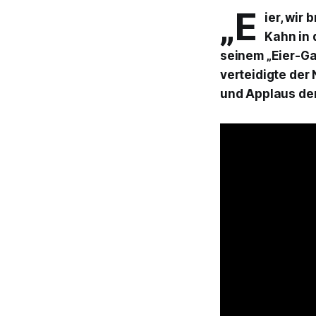
„E
ier, wir
Kahn in 
seinem „Eier-Ga
verteidigte der
und Applaus der