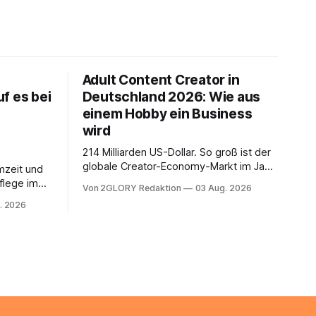
Adult Content Creator in
f es bei
Deutschland 2026: Wie aus
einem Hobby ein Business
wird
214 Milliarden US-Dollar. So groß ist der
globale Creator-Economy-Markt im Jahr
mzeit und
2026, und er wächst jährlich um mehr als
flege im
Von 2GLORY Redaktion
03 Aug. 2026
22 Prozent. Was lange als
. Abends
. 2026
Nischenphänomen galt, ist längst ein
s eine
ernstzunehmender Wirtschaftszweig.
r ist
Weltweit sind über 200 Millionen
agiert die
Menschen als Creator aktiv, allein in
Deutschland geht der Markt in
üsse: Sie
 zu