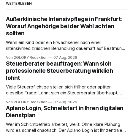
WEITERLESEN
Außerklinische Intensivpflege in Frankfurt:
Worauf Angehörige bei der Wahl achten
sollten
Wenn ein Kind oder ein Erwachsener nach einer
intensivmedizinischen Behandlung dauerhaft auf Beatmung
oder eine engmaschige pflegerische Versorgung
Von 2GLORY Redaktion
07 Aug. 2026
angewiesen ist, stellt sich für Familien eine schwierige
Steuerberater beauftragen: Wann sich
Frage: Muss die Versorgung dauerhaft in der Klinik bleiben –
professionelle Steuerberatung wirklich
oder ist ein Leben zu Hause möglich? Die außerklinische
lohnt
Intensivpflege bietet genau diese Alternative: Sie
Viele Steuerpflichtige stellen sich früher oder später
dieselbe Frage: Lohnt sich ein Steuerberater überhaupt,
oder lässt sich die Steuererklärung auch in Eigenregie
Von 2GLORY Redaktion
07 Aug. 2026
erledigen? Die kurze Antwort: Bei einfachen
Aplano Login, Schnellstart in Ihren digitalen
Einkommensverhältnissen reicht häufig eine Steuersoftware
Dienstplan
aus – sobald jedoch mehrere Einkunftsarten
zusammentreffen oder größere finanzielle Veränderungen
Wer im Schichtbetrieb arbeitet, weiß: Ohne klare Planung
anstehen, zahlt sich professionelle Unterstützung meist
wird es schnell chaotisch. Der Aplano Login ist Ihr zentraler