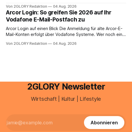
aus.
Zugangspunkt, um dienstpläne, zeiterfassung,
Von 2GLORY Redaktion
04 Aug. 2026
abwesenheiten und die gesamte kommunikation rund um
Arcor Login: So greifen Sie 2026 auf Ihr
Ihr personal digital zu organisieren. In diesem Leitfaden
Vodafone E-Mail-Postfach zu
erfahren Sie alles, was Sie für einen reibungslosen Einstieg
brauchen, von der Registrierung
Arcor Login auf einen Blick Die Anmeldung für alte Arcor-E-
Mail-Konten erfolgt über Vodafone Systeme. Wer noch eine
e mail adresse mit der Endung @arcor.de oder @arcor.net
Von 2GLORY Redaktion
04 Aug. 2026
besitzt, loggt sich heute über das Vodafone E-Mail & Cloud
Portal ein. Der klassische Arcor Login über mail.
2GLORY Newsletter
Wirtschaft | Kultur | Lifestyle
Abonnieren