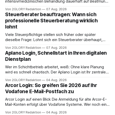
intensivmedizinischen Behandlung dauerhaft auf Beatmung
oder eine engmaschige pflegerische Versorgung
Von 2GLORY Redaktion
07 Aug. 2026
angewiesen ist, stellt sich für Familien eine schwierige
Steuerberater beauftragen: Wann sich
Frage: Muss die Versorgung dauerhaft in der Klinik bleiben –
professionelle Steuerberatung wirklich
oder ist ein Leben zu Hause möglich? Die außerklinische
lohnt
Intensivpflege bietet genau diese Alternative: Sie
Viele Steuerpflichtige stellen sich früher oder später
dieselbe Frage: Lohnt sich ein Steuerberater überhaupt,
oder lässt sich die Steuererklärung auch in Eigenregie
Von 2GLORY Redaktion
07 Aug. 2026
erledigen? Die kurze Antwort: Bei einfachen
Aplano Login, Schnellstart in Ihren digitalen
Einkommensverhältnissen reicht häufig eine Steuersoftware
Dienstplan
aus – sobald jedoch mehrere Einkunftsarten
zusammentreffen oder größere finanzielle Veränderungen
Wer im Schichtbetrieb arbeitet, weiß: Ohne klare Planung
anstehen, zahlt sich professionelle Unterstützung meist
wird es schnell chaotisch. Der Aplano Login ist Ihr zentraler
aus.
Zugangspunkt, um dienstpläne, zeiterfassung,
Von 2GLORY Redaktion
04 Aug. 2026
abwesenheiten und die gesamte kommunikation rund um
Arcor Login: So greifen Sie 2026 auf Ihr
Ihr personal digital zu organisieren. In diesem Leitfaden
Vodafone E-Mail-Postfach zu
erfahren Sie alles, was Sie für einen reibungslosen Einstieg
brauchen, von der Registrierung
Arcor Login auf einen Blick Die Anmeldung für alte Arcor-E-
Mail-Konten erfolgt über Vodafone Systeme. Wer noch eine
e mail adresse mit der Endung @arcor.de oder @arcor.net
Von 2GLORY Redaktion
04 Aug. 2026
besitzt, loggt sich heute über das Vodafone E-Mail & Cloud