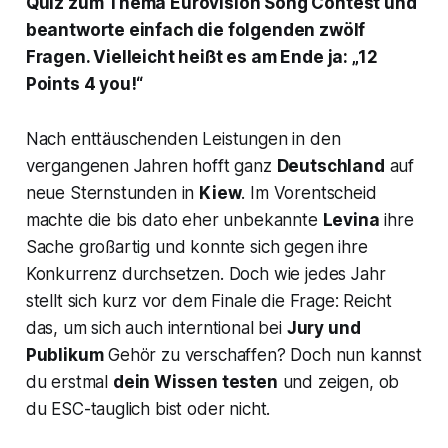
Quiz zum Thema
Eurovision Song Contest
und
beantworte einfach die folgenden zwölf
Fragen. Vielleicht heißt es am Ende ja: „12
Points 4 you!“
Nach enttäuschenden Leistungen in den
vergangenen Jahren hofft ganz
Deutschland
auf
neue Sternstunden in
Kiew
. Im Vorentscheid
machte die bis dato eher unbekannte
Levina
ihre
Sache großartig und konnte sich gegen ihre
Konkurrenz durchsetzen. Doch wie jedes Jahr
stellt sich kurz vor dem Finale die Frage: Reicht
das, um sich auch interntional bei
Jury und
Publikum
Gehör zu verschaffen? Doch nun kannst
du erstmal
dein Wissen testen
und zeigen, ob
du ESC-tauglich bist oder nicht.