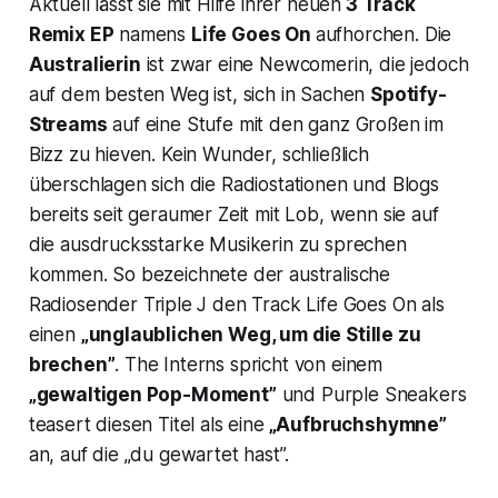
Aktuell lässt sie mit Hilfe ihrer neuen
3 Track
Remix EP
namens
Life Goes On
aufhorchen. Die
Australierin
ist zwar eine Newcomerin, die jedoch
auf dem besten Weg ist, sich in Sachen
Spotify-
Streams
auf eine Stufe mit den ganz Großen im
Bizz zu hieven. Kein Wunder, schließlich
überschlagen sich die Radiostationen und Blogs
bereits seit geraumer Zeit mit Lob, wenn sie auf
die ausdrucksstarke Musikerin zu sprechen
kommen. So bezeichnete der australische
Radiosender
Triple J
den Track
Life Goes On
als
einen
„unglaublichen Weg, um die Stille zu
brechen”
.
The Interns
spricht von einem
„gewaltigen Pop-Moment”
und
Purple Sneakers
teasert diesen Titel als eine
„Aufbruchshymne”
an, auf die „du gewartet hast”.