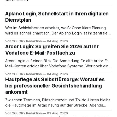
Aplano Login, Schnellstart in Ihren digitalen
Dienstplan
Wer im Schichtbetrieb arbeitet, weiß: Ohne klare Planung
wird es schnell chaotisch. Der Aplano Login ist Ihr zentraler
Zugangspunkt, um dienstpläne, zeiterfassung,
Von 2GLORY Redaktion
04 Aug. 2026
abwesenheiten und die gesamte kommunikation rund um
Arcor Login: So greifen Sie 2026 auf Ihr
Ihr personal digital zu organisieren. In diesem Leitfaden
Vodafone E-Mail-Postfach zu
erfahren Sie alles, was Sie für einen reibungslosen Einstieg
brauchen, von der Registrierung
Arcor Login auf einen Blick Die Anmeldung für alte Arcor-E-
Mail-Konten erfolgt über Vodafone Systeme. Wer noch eine
e mail adresse mit der Endung @arcor.de oder @arcor.net
Von 2GLORY Redaktion
04 Aug. 2026
besitzt, loggt sich heute über das Vodafone E-Mail & Cloud
Hautpflege als Selbstfürsorge: Worauf es
Portal ein. Der klassische Arcor Login über mail.
bei professioneller Gesichtsbehandlung
ankommt
Zwischen Terminen, Bildschirmzeit und To-do-Listen bleibt
die Hautpflege im Alltag häufig auf der Strecke. Abends
schnell abschminken, morgens eine Creme aus der
Von 2GLORY Redaktion
03 Aug. 2026
Drogerie – mehr ist zeitlich oft nicht drin. Dabei reagiert die