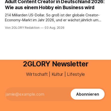
Adult Content Creator in Deutschland 2026:
Haut empfindlich auf Stress, Schlafmangel und
Wie aus einem Hobby ein Business wird
Umwelteinflüsse: Sie wirkt müde, spannt oder neigt zu
Unreinheiten. Professionelle
214 Milliarden US-Dollar. So groß ist der globale Creator-
Economy-Markt im Jahr 2026, und er wächst jährlich um
mehr als 22 Prozent. Was lange als Nischenphänomen galt,
Von 2GLORY Redaktion
03 Aug. 2026
ist längst ein ernstzunehmender Wirtschaftszweig. Weltweit
sind über 200 Millionen Menschen als Creator aktiv, allein in
Deutschland geht der Markt in
2GLORY Newsletter
Wirtschaft | Kultur | Lifestyle
Abonnieren