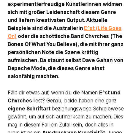
experimentierfreudige Künstlerinnen widmen
sich mit großer Leidenschaft diesem Genre
und liefern kreativsten Output. Aktuelle
Beispiele sind die Australierin
E^st (
Life Goes
On
)
oder die schottische Band Chvrches (
The
Bones Of What You Believe
), die mit ihrer ganz
persönlichen Note die Szene kräftig
aufmischen. Da staunt selbst Dave Gahan von
Depeche Mode, die dieses Genre einst
salonfähig machten.
Fällt dir etwas auf, wenn du die Namen
E^st und
Chvrches
liest? Genau, beide haben eine ganz
eigene Schriftart
beziehungsweise Schreibweise
gewählt, um auf sich aufmerksam zu machen. Dies
mag in diesem Fall ein Zufall sein, doch alles in
allem ist es ein
Ausdruck von Kreativität
. Junge