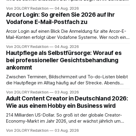
Zugangspunkt, um dienstpläne, zeiterfassung,
Von 2GLORY Redaktion
04 Aug. 2026
abwesenheiten und die gesamte kommunikation rund um
Arcor Login: So greifen Sie 2026 auf Ihr
Ihr personal digital zu organisieren. In diesem Leitfaden
Vodafone E-Mail-Postfach zu
erfahren Sie alles, was Sie für einen reibungslosen Einstieg
brauchen, von der Registrierung
Arcor Login auf einen Blick Die Anmeldung für alte Arcor-E-
Mail-Konten erfolgt über Vodafone Systeme. Wer noch eine
e mail adresse mit der Endung @arcor.de oder @arcor.net
Von 2GLORY Redaktion
04 Aug. 2026
besitzt, loggt sich heute über das Vodafone E-Mail & Cloud
Hautpflege als Selbstfürsorge: Worauf es
Portal ein. Der klassische Arcor Login über mail.
bei professioneller Gesichtsbehandlung
ankommt
Zwischen Terminen, Bildschirmzeit und To-do-Listen bleibt
die Hautpflege im Alltag häufig auf der Strecke. Abends
schnell abschminken, morgens eine Creme aus der
Von 2GLORY Redaktion
03 Aug. 2026
Drogerie – mehr ist zeitlich oft nicht drin. Dabei reagiert die
Adult Content Creator in Deutschland 2026:
Haut empfindlich auf Stress, Schlafmangel und
Wie aus einem Hobby ein Business wird
Umwelteinflüsse: Sie wirkt müde, spannt oder neigt zu
Unreinheiten. Professionelle
214 Milliarden US-Dollar. So groß ist der globale Creator-
Economy-Markt im Jahr 2026, und er wächst jährlich um
mehr als 22 Prozent. Was lange als Nischenphänomen galt,
Von 2GLORY Redaktion
03 Aug. 2026
ist längst ein ernstzunehmender Wirtschaftszweig. Weltweit