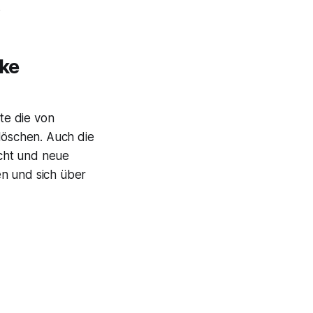
.
ake
lte die von
öschen. Auch die
cht und neue
en und sich über