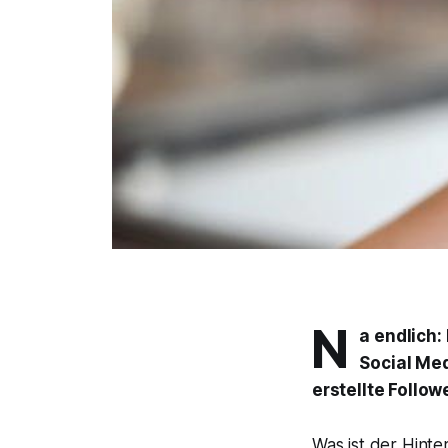
N
a endlich:
Social Med
erstellte Follo
Was ist der Hint