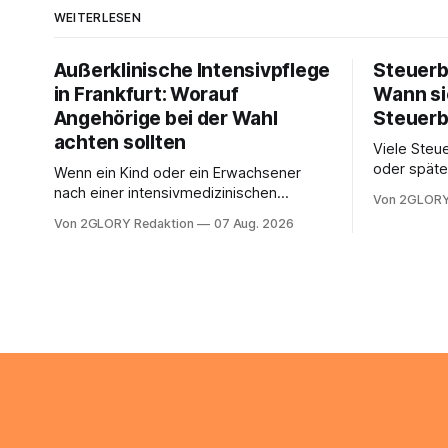
WEITERLESEN
Außerklinische Intensivpflege
Steuerb
in Frankfurt: Worauf
Wann si
Angehörige bei der Wahl
Steuerb
achten sollten
Viele Steue
oder späte
Wenn ein Kind oder ein Erwachsener
ein Steuer
nach einer intensivmedizinischen
Von 2GLORY
sich die St
Behandlung dauerhaft auf Beatmung
Von 2GLORY Redaktion
07 Aug. 2026
Eigenregie
oder eine engmaschige pflegerische
Bei einfac
Versorgung angewiesen ist, stellt sich
reicht häu
für Familien eine schwierige Frage: Muss
sobald jed
die Versorgung dauerhaft in der Klinik
zusamment
bleiben – oder ist ein Leben zu Hause
finanziell
möglich? Die außerklinische
zahlt sich 
Intensivpflege bietet genau diese
meist aus.
Alternative: Sie