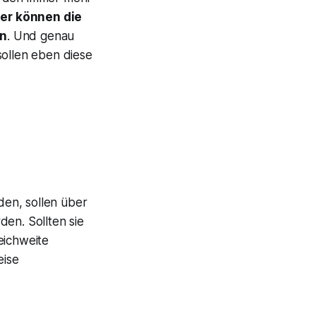
er können die
en
. Und genau
sollen eben diese
den, sollen über
den. Sollten sie
eichweite
eise