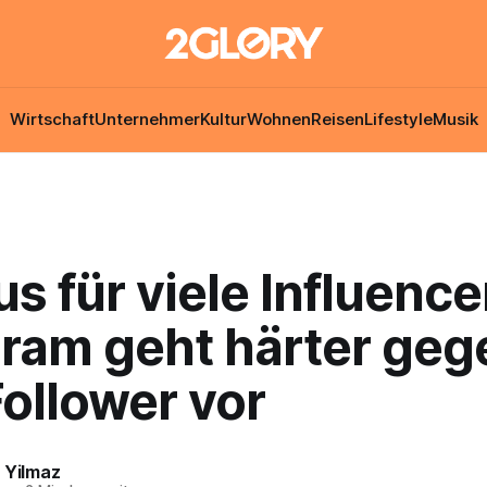
Wirtschaft
Unternehmer
Kultur
Wohnen
Reisen
Lifestyle
Musik
s für viele Influence
gram geht härter geg
ollower vor
 Yilmaz