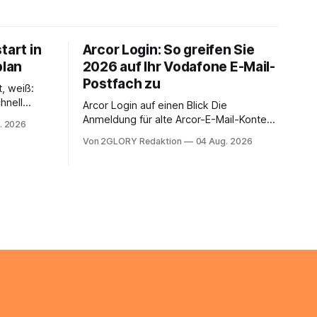
tart in
Arcor Login: So greifen Sie
plan
2026 auf Ihr Vodafone E-Mail-
Postfach zu
t, weiß:
hnell
Arcor Login auf einen Blick Die
 Ihr
Anmeldung für alte Arcor-E-Mail-Konten
. 2026
ienstpläne,
erfolgt über Vodafone Systeme. Wer
Von 2GLORY Redaktion
04 Aug. 2026
 und die
noch eine e mail adresse mit der Endung
um Ihr
@arcor.de oder @arcor.net besitzt,
n. In
loggt sich heute über das Vodafone E-
 alles, was
Mail & Cloud Portal ein. Der klassische
nstieg
Arcor Login über mail.
ng