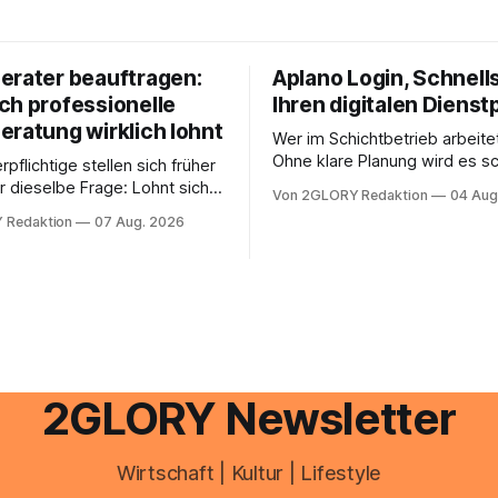
erater beauftragen:
Aplano Login, Schnells
ch professionelle
Ihren digitalen Dienst
eratung wirklich lohnt
Wer im Schichtbetrieb arbeite
Ohne klare Planung wird es sc
rpflichtige stellen sich früher
chaotisch. Der Aplano Login ist
r dieselbe Frage: Lohnt sich
Von 2GLORY Redaktion
04 Aug
zentraler Zugangspunkt, um d
berater überhaupt, oder lässt
 Redaktion
07 Aug. 2026
zeiterfassung, abwesenheiten
euererklärung auch in
gesamte kommunikation rund 
 erledigen? Die kurze Antwort:
personal digital zu organisiere
hen Einkommensverhältnissen
diesem Leitfaden erfahren Sie
fig eine Steuersoftware aus –
Sie für einen reibungslosen Ei
och mehrere Einkunftsarten
brauchen, von der Registrieru
reffen oder größere
e Veränderungen anstehen,
professionelle Unterstützung
2GLORY Newsletter
Wirtschaft | Kultur | Lifestyle