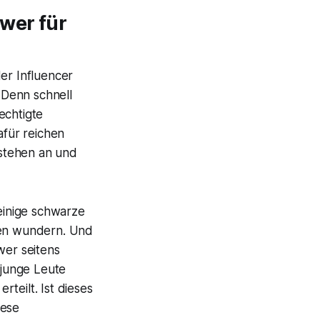
wer für
er Influencer
 Denn schnell
echtigte
für reichen
stehen an und
 einige schwarze
nden wundern. Und
er seitens
 junge Leute
rteilt. Ist dieses
iese