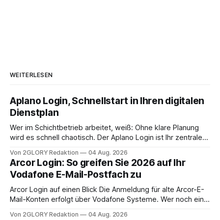
WEITERLESEN
Aplano Login, Schnellstart in Ihren digitalen
Dienstplan
Wer im Schichtbetrieb arbeitet, weiß: Ohne klare Planung
wird es schnell chaotisch. Der Aplano Login ist Ihr zentraler
Zugangspunkt, um dienstpläne, zeiterfassung,
Von 2GLORY Redaktion
04 Aug. 2026
abwesenheiten und die gesamte kommunikation rund um
Arcor Login: So greifen Sie 2026 auf Ihr
Ihr personal digital zu organisieren. In diesem Leitfaden
Vodafone E-Mail-Postfach zu
erfahren Sie alles, was Sie für einen reibungslosen Einstieg
brauchen, von der Registrierung
Arcor Login auf einen Blick Die Anmeldung für alte Arcor-E-
Mail-Konten erfolgt über Vodafone Systeme. Wer noch eine
e mail adresse mit der Endung @arcor.de oder @arcor.net
Von 2GLORY Redaktion
04 Aug. 2026
besitzt, loggt sich heute über das Vodafone E-Mail & Cloud