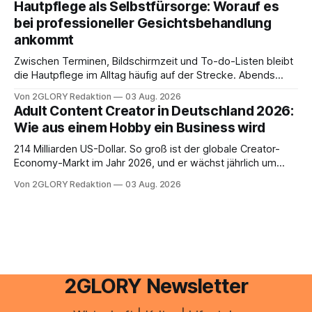
Hautpflege als Selbstfürsorge: Worauf es
Portal ein. Der klassische Arcor Login über mail.
bei professioneller Gesichtsbehandlung
ankommt
Zwischen Terminen, Bildschirmzeit und To-do-Listen bleibt
die Hautpflege im Alltag häufig auf der Strecke. Abends
schnell abschminken, morgens eine Creme aus der
Von 2GLORY Redaktion
03 Aug. 2026
Drogerie – mehr ist zeitlich oft nicht drin. Dabei reagiert die
Adult Content Creator in Deutschland 2026:
Haut empfindlich auf Stress, Schlafmangel und
Wie aus einem Hobby ein Business wird
Umwelteinflüsse: Sie wirkt müde, spannt oder neigt zu
Unreinheiten. Professionelle
214 Milliarden US-Dollar. So groß ist der globale Creator-
Economy-Markt im Jahr 2026, und er wächst jährlich um
mehr als 22 Prozent. Was lange als Nischenphänomen galt,
Von 2GLORY Redaktion
03 Aug. 2026
ist längst ein ernstzunehmender Wirtschaftszweig. Weltweit
sind über 200 Millionen Menschen als Creator aktiv, allein in
Deutschland geht der Markt in
2GLORY Newsletter