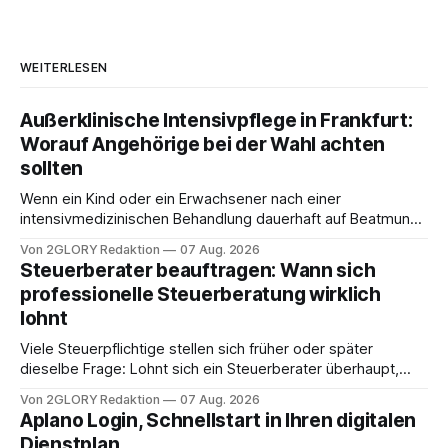
WEITERLESEN
Außerklinische Intensivpflege in Frankfurt:
Worauf Angehörige bei der Wahl achten
sollten
Wenn ein Kind oder ein Erwachsener nach einer
intensivmedizinischen Behandlung dauerhaft auf Beatmung
oder eine engmaschige pflegerische Versorgung
Von 2GLORY Redaktion
07 Aug. 2026
angewiesen ist, stellt sich für Familien eine schwierige
Steuerberater beauftragen: Wann sich
Frage: Muss die Versorgung dauerhaft in der Klinik bleiben –
professionelle Steuerberatung wirklich
oder ist ein Leben zu Hause möglich? Die außerklinische
lohnt
Intensivpflege bietet genau diese Alternative: Sie
Viele Steuerpflichtige stellen sich früher oder später
dieselbe Frage: Lohnt sich ein Steuerberater überhaupt,
oder lässt sich die Steuererklärung auch in Eigenregie
Von 2GLORY Redaktion
07 Aug. 2026
erledigen? Die kurze Antwort: Bei einfachen
Aplano Login, Schnellstart in Ihren digitalen
Einkommensverhältnissen reicht häufig eine Steuersoftware
Dienstplan