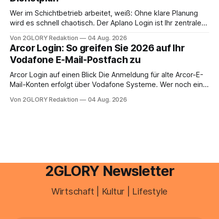
aus – sobald jedoch mehrere Einkunftsarten
zusammentreffen oder größere finanzielle Veränderungen
Wer im Schichtbetrieb arbeitet, weiß: Ohne klare Planung
anstehen, zahlt sich professionelle Unterstützung meist
wird es schnell chaotisch. Der Aplano Login ist Ihr zentraler
aus.
Zugangspunkt, um dienstpläne, zeiterfassung,
Von 2GLORY Redaktion
04 Aug. 2026
abwesenheiten und die gesamte kommunikation rund um
Arcor Login: So greifen Sie 2026 auf Ihr
Ihr personal digital zu organisieren. In diesem Leitfaden
Vodafone E-Mail-Postfach zu
erfahren Sie alles, was Sie für einen reibungslosen Einstieg
brauchen, von der Registrierung
Arcor Login auf einen Blick Die Anmeldung für alte Arcor-E-
Mail-Konten erfolgt über Vodafone Systeme. Wer noch eine
e mail adresse mit der Endung @arcor.de oder @arcor.net
Von 2GLORY Redaktion
04 Aug. 2026
besitzt, loggt sich heute über das Vodafone E-Mail & Cloud
Portal ein. Der klassische Arcor Login über mail.
2GLORY Newsletter
Wirtschaft | Kultur | Lifestyle