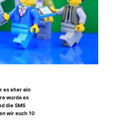
 es eher ein
hre wurde es
nd die SMS
en wir euch 10