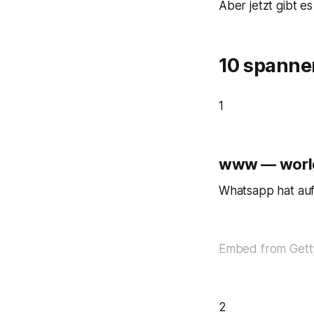
Aber jetzt gibt 
10 spanne
1
www — worl
Whatsapp hat auf
Embed from Gett
2