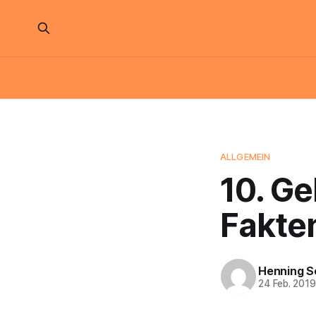
ALLGEMEIN
10. G
Fakte
Henning S
24 Feb. 201