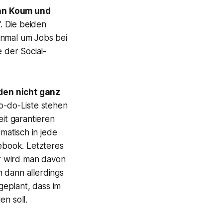
an Koum und
. Die beiden
inmal um Jobs bei
 der Social-
den nicht ganz
o-do-Liste stehen
it garantieren
matisch in jede
ebook. Letzteres
er wird man davon
 dann allerdings
geplant, dass im
n soll.