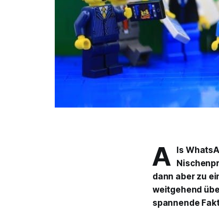
A
ls WhatsA
Nischenpr
dann aber zu ei
weitgehend über
spannende Fakt