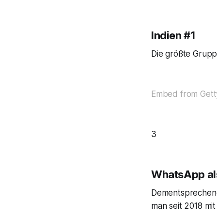
Indien #1
Die größte Gruppe
Embed from Gett
3
WhatsApp als
Dementsprechend i
man seit 2018 mi