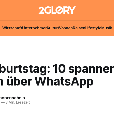
Wirtschaft
Unternehmer
Kultur
Wohnen
Reisen
Lifestyle
Musik
eburtstag: 10 spanne
n über WhatsApp
onnenschein
9
—
3 Min. Lesezeit