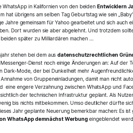
 WhatsApp in Kalifornien von den beiden
Entwicklern J
um hat übrigens am selben Tag Geburtstag wie sein „Baby”
ige Jahre gemeinsam für Yahoo gearbeitet und sich auch e
n. Dort wurden sie aber abgelehnt. Und trotzdem sollte
 beiden später zu Milliardären machen …
sjahr stehen bei dem aus
datenschutzrechtlichen Grün
Messenger-Dienst noch einige Änderungen an: Auf der T
n Dark-Mode, der bei Dunkelheit mehr Augenfreundlichke
le Annahme von Gruppeneinladungen, damit man nicht auto
und eine engere Verzahnung zwischen WhatsApp und Fac
nsichtlich der technischen Infrastruktur geplant. Als Nutz
enig bis nichts mitbekommen. Umso deutlicher dürfte sich
dieses Jahr geplante Neuerung bemerkbar machen: Es ist 
 von WhatsApp demnächst Werbung
eingeblendet werde