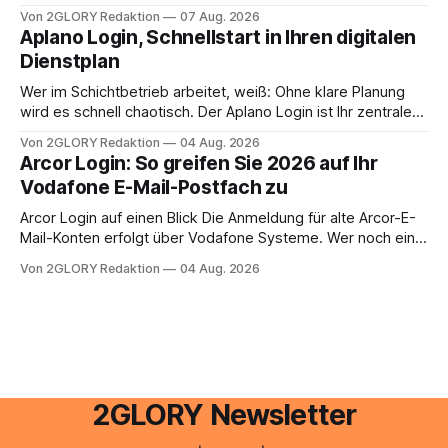
oder lässt sich die Steuererklärung auch in Eigenregie
Von 2GLORY Redaktion
07 Aug. 2026
erledigen? Die kurze Antwort: Bei einfachen
Aplano Login, Schnellstart in Ihren digitalen
Einkommensverhältnissen reicht häufig eine Steuersoftware
Dienstplan
aus – sobald jedoch mehrere Einkunftsarten
zusammentreffen oder größere finanzielle Veränderungen
Wer im Schichtbetrieb arbeitet, weiß: Ohne klare Planung
anstehen, zahlt sich professionelle Unterstützung meist
wird es schnell chaotisch. Der Aplano Login ist Ihr zentraler
aus.
Zugangspunkt, um dienstpläne, zeiterfassung,
Von 2GLORY Redaktion
04 Aug. 2026
abwesenheiten und die gesamte kommunikation rund um
Arcor Login: So greifen Sie 2026 auf Ihr
Ihr personal digital zu organisieren. In diesem Leitfaden
Vodafone E-Mail-Postfach zu
erfahren Sie alles, was Sie für einen reibungslosen Einstieg
brauchen, von der Registrierung
Arcor Login auf einen Blick Die Anmeldung für alte Arcor-E-
Mail-Konten erfolgt über Vodafone Systeme. Wer noch eine
e mail adresse mit der Endung @arcor.de oder @arcor.net
Von 2GLORY Redaktion
04 Aug. 2026
besitzt, loggt sich heute über das Vodafone E-Mail & Cloud
Portal ein. Der klassische Arcor Login über mail.
2GLORY Newsletter