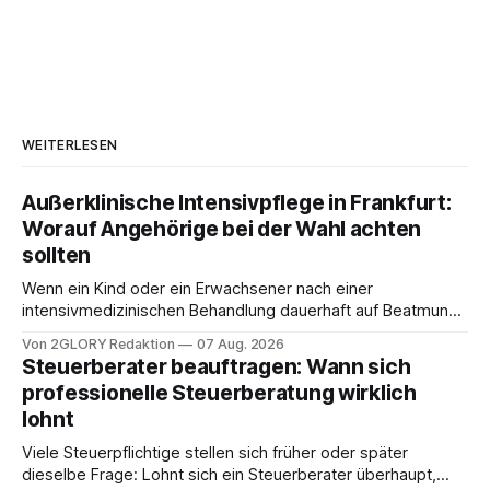
WEITERLESEN
Außerklinische Intensivpflege in Frankfurt:
Worauf Angehörige bei der Wahl achten
sollten
Wenn ein Kind oder ein Erwachsener nach einer
intensivmedizinischen Behandlung dauerhaft auf Beatmung
oder eine engmaschige pflegerische Versorgung
Von 2GLORY Redaktion
07 Aug. 2026
angewiesen ist, stellt sich für Familien eine schwierige
Steuerberater beauftragen: Wann sich
Frage: Muss die Versorgung dauerhaft in der Klinik bleiben –
professionelle Steuerberatung wirklich
oder ist ein Leben zu Hause möglich? Die außerklinische
lohnt
Intensivpflege bietet genau diese Alternative: Sie
Viele Steuerpflichtige stellen sich früher oder später
dieselbe Frage: Lohnt sich ein Steuerberater überhaupt,