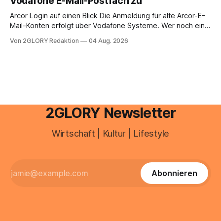
Vodafone E-Mail-Postfach zu
erfahren Sie alles, was Sie für einen reibungslosen Einstieg
brauchen, von der Registrierung
Arcor Login auf einen Blick Die Anmeldung für alte Arcor-E-
Mail-Konten erfolgt über Vodafone Systeme. Wer noch eine
e mail adresse mit der Endung @arcor.de oder @arcor.net
Von 2GLORY Redaktion
04 Aug. 2026
besitzt, loggt sich heute über das Vodafone E-Mail & Cloud
Portal ein. Der klassische Arcor Login über mail.
2GLORY Newsletter
Wirtschaft | Kultur | Lifestyle
Abonnieren