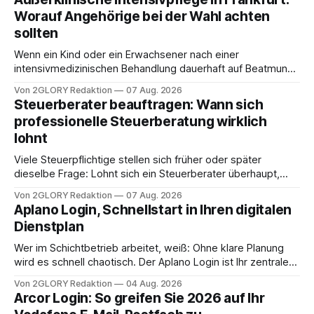
Worauf Angehörige bei der Wahl achten
sollten
Wenn ein Kind oder ein Erwachsener nach einer
intensivmedizinischen Behandlung dauerhaft auf Beatmung
oder eine engmaschige pflegerische Versorgung
Von 2GLORY Redaktion
07 Aug. 2026
angewiesen ist, stellt sich für Familien eine schwierige
Steuerberater beauftragen: Wann sich
Frage: Muss die Versorgung dauerhaft in der Klinik bleiben –
professionelle Steuerberatung wirklich
oder ist ein Leben zu Hause möglich? Die außerklinische
lohnt
Intensivpflege bietet genau diese Alternative: Sie
Viele Steuerpflichtige stellen sich früher oder später
dieselbe Frage: Lohnt sich ein Steuerberater überhaupt,
oder lässt sich die Steuererklärung auch in Eigenregie
Von 2GLORY Redaktion
07 Aug. 2026
erledigen? Die kurze Antwort: Bei einfachen
Aplano Login, Schnellstart in Ihren digitalen
Einkommensverhältnissen reicht häufig eine Steuersoftware
Dienstplan
aus – sobald jedoch mehrere Einkunftsarten
zusammentreffen oder größere finanzielle Veränderungen
Wer im Schichtbetrieb arbeitet, weiß: Ohne klare Planung
anstehen, zahlt sich professionelle Unterstützung meist
wird es schnell chaotisch. Der Aplano Login ist Ihr zentraler
aus.
Zugangspunkt, um dienstpläne, zeiterfassung,
Von 2GLORY Redaktion
04 Aug. 2026
abwesenheiten und die gesamte kommunikation rund um
Arcor Login: So greifen Sie 2026 auf Ihr
Ihr personal digital zu organisieren. In diesem Leitfaden