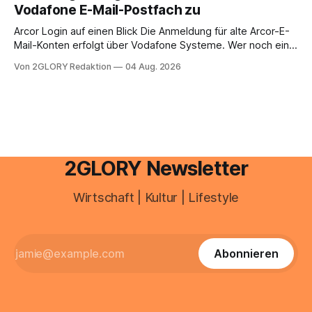
Vodafone E-Mail-Postfach zu
erfahren Sie alles, was Sie für einen reibungslosen Einstieg
brauchen, von der Registrierung
Arcor Login auf einen Blick Die Anmeldung für alte Arcor-E-
Mail-Konten erfolgt über Vodafone Systeme. Wer noch eine
e mail adresse mit der Endung @arcor.de oder @arcor.net
Von 2GLORY Redaktion
04 Aug. 2026
besitzt, loggt sich heute über das Vodafone E-Mail & Cloud
Portal ein. Der klassische Arcor Login über mail.
2GLORY Newsletter
Wirtschaft | Kultur | Lifestyle
Abonnieren