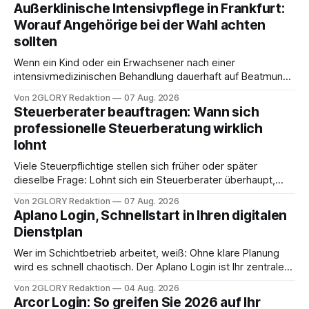
Außerklinische Intensivpflege in Frankfurt:
Worauf Angehörige bei der Wahl achten
sollten
Wenn ein Kind oder ein Erwachsener nach einer
intensivmedizinischen Behandlung dauerhaft auf Beatmung
oder eine engmaschige pflegerische Versorgung
Von 2GLORY Redaktion
07 Aug. 2026
angewiesen ist, stellt sich für Familien eine schwierige
Steuerberater beauftragen: Wann sich
Frage: Muss die Versorgung dauerhaft in der Klinik bleiben –
professionelle Steuerberatung wirklich
oder ist ein Leben zu Hause möglich? Die außerklinische
lohnt
Intensivpflege bietet genau diese Alternative: Sie
Viele Steuerpflichtige stellen sich früher oder später
dieselbe Frage: Lohnt sich ein Steuerberater überhaupt,
oder lässt sich die Steuererklärung auch in Eigenregie
Von 2GLORY Redaktion
07 Aug. 2026
erledigen? Die kurze Antwort: Bei einfachen
Aplano Login, Schnellstart in Ihren digitalen
Einkommensverhältnissen reicht häufig eine Steuersoftware
Dienstplan
aus – sobald jedoch mehrere Einkunftsarten
zusammentreffen oder größere finanzielle Veränderungen
Wer im Schichtbetrieb arbeitet, weiß: Ohne klare Planung
anstehen, zahlt sich professionelle Unterstützung meist
wird es schnell chaotisch. Der Aplano Login ist Ihr zentraler
aus.
Zugangspunkt, um dienstpläne, zeiterfassung,
Von 2GLORY Redaktion
04 Aug. 2026
abwesenheiten und die gesamte kommunikation rund um
Arcor Login: So greifen Sie 2026 auf Ihr
Ihr personal digital zu organisieren. In diesem Leitfaden