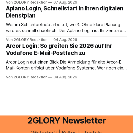
Von 2GLORY Redaktion
07 Aug. 2026
erledigen? Die kurze Antwort: Bei einfachen
Aplano Login, Schnellstart in Ihren digitalen
Einkommensverhältnissen reicht häufig eine Steuersoftware
Dienstplan
aus – sobald jedoch mehrere Einkunftsarten
zusammentreffen oder größere finanzielle Veränderungen
Wer im Schichtbetrieb arbeitet, weiß: Ohne klare Planung
anstehen, zahlt sich professionelle Unterstützung meist
wird es schnell chaotisch. Der Aplano Login ist Ihr zentraler
aus.
Zugangspunkt, um dienstpläne, zeiterfassung,
Von 2GLORY Redaktion
04 Aug. 2026
abwesenheiten und die gesamte kommunikation rund um
Arcor Login: So greifen Sie 2026 auf Ihr
Ihr personal digital zu organisieren. In diesem Leitfaden
Vodafone E-Mail-Postfach zu
erfahren Sie alles, was Sie für einen reibungslosen Einstieg
brauchen, von der Registrierung
Arcor Login auf einen Blick Die Anmeldung für alte Arcor-E-
Mail-Konten erfolgt über Vodafone Systeme. Wer noch eine
e mail adresse mit der Endung @arcor.de oder @arcor.net
Von 2GLORY Redaktion
04 Aug. 2026
besitzt, loggt sich heute über das Vodafone E-Mail & Cloud
Portal ein. Der klassische Arcor Login über mail.
2GLORY Newsletter
Wirtschaft | Kultur | Lifestyle