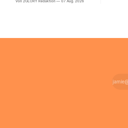
Von 2GLORY Redaktion
07 Aug. 2026
Eigenregie
oder eine engmaschige pflegerische
Bei einfac
Versorgung angewiesen ist, stellt sich
reicht häu
für Familien eine schwierige Frage: Muss
sobald jed
die Versorgung dauerhaft in der Klinik
zusamment
bleiben – oder ist ein Leben zu Hause
finanziell
möglich? Die außerklinische
zahlt sich 
Intensivpflege bietet genau diese
meist aus.
Alternative: Sie