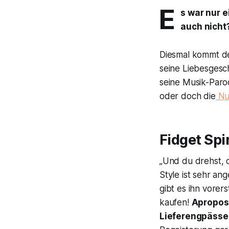
E
s war nur e
auch nicht
Diesmal kommt de
seine Liebesgesch
seine Musik-Paro
oder doch die
Num
Fidget Sp
„Und du drehst, 
Style ist sehr a
gibt es ihn vorer
kaufen!
Apropos
Lieferengpässe