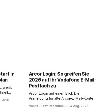
tart in
Arcor Login: So greifen Sie
plan
2026 auf Ihr Vodafone E-Mail-
Postfach zu
t, weiß:
hnell
Arcor Login auf einen Blick Die
 Ihr
Anmeldung für alte Arcor-E-Mail-Konten
. 2026
ienstpläne,
erfolgt über Vodafone Systeme. Wer
Von 2GLORY Redaktion
04 Aug. 2026
 und die
noch eine e mail adresse mit der Endung