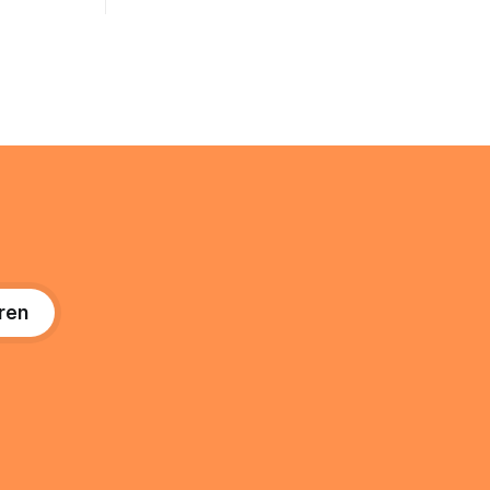
um Ihr
@arcor.de oder @arcor.net besitzt,
n. In
loggt sich heute über das Vodafone E-
 alles, was
Mail & Cloud Portal ein. Der klassische
nstieg
Arcor Login über mail.
ng
ren