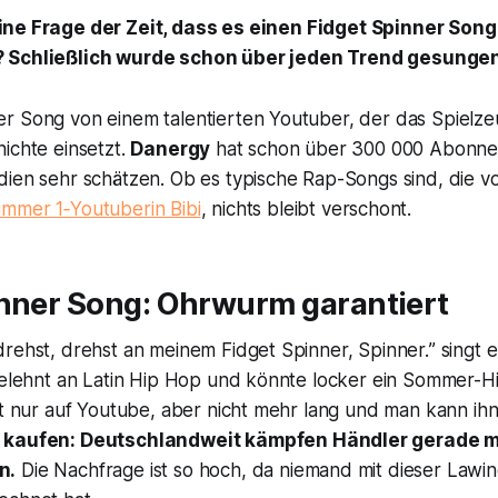
ine Frage der Zeit, dass es einen Fidget Spinner Son
? Schließlich wurde schon über jeden Trend gesungen
r Song von einem talentierten Youtuber, der das Spielze
ichte einsetzt.
Danergy
hat schon über 300 000 Abonnent
dien sehr schätzen. Ob es typische Rap-Songs sind, die 
mer 1‑Youtuberin Bibi
, nichts bleibt verschont.
inner Song: Ohrwurm garantiert
drehst, drehst an meinem Fidget Spinner, Spinner.
” singt 
ngelehnt an Latin Hip Hop und könnte locker ein Sommer-H
st nur auf Youtube, aber nicht mehr lang und man kann ihn 
 kaufen: Deutschlandweit kämpfen Händler gerade m
n.
Die Nachfrage ist so hoch, da niemand mit dieser Lawi