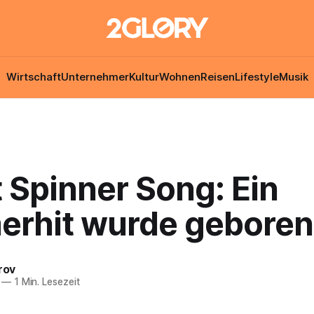
Wirtschaft
Unternehmer
Kultur
Wohnen
Reisen
Lifestyle
Musik
 Spinner Song: Ein
rhit wurde geboren
rov
—
1 Min. Lesezeit