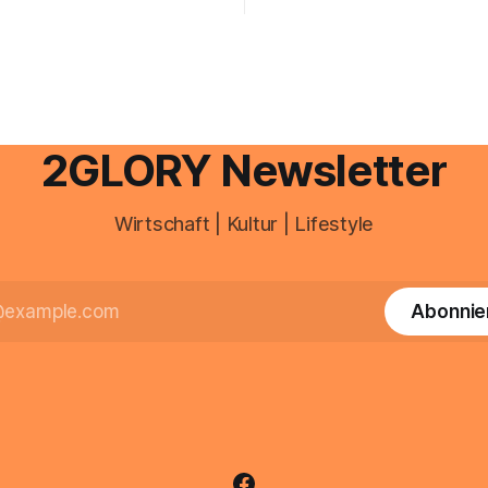
gesamte kommunikation rund 
 erledigen? Die kurze Antwort:
personal digital zu organisiere
hen Einkommensverhältnissen
diesem Leitfaden erfahren Sie
fig eine Steuersoftware aus –
Sie für einen reibungslosen Ei
och mehrere Einkunftsarten
brauchen, von der Registrieru
reffen oder größere
e Veränderungen anstehen,
professionelle Unterstützung
2GLORY Newsletter
Wirtschaft | Kultur | Lifestyle
Abonnie