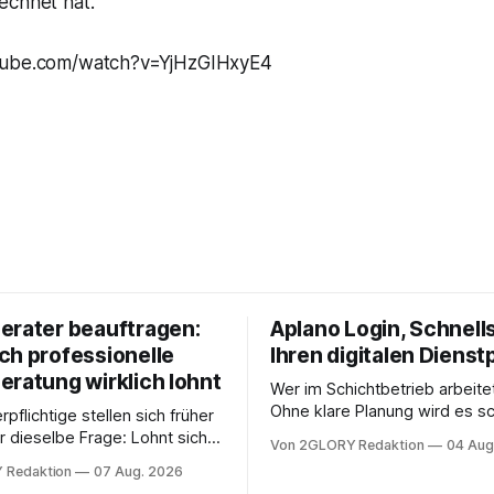
echnet hat.
tube.com/watch?v=YjHzGIHxyE4
erater beauftragen:
Aplano Login, Schnells
ch professionelle
Ihren digitalen Dienst
eratung wirklich lohnt
Wer im Schichtbetrieb arbeite
Ohne klare Planung wird es sc
rpflichtige stellen sich früher
chaotisch. Der Aplano Login ist
r dieselbe Frage: Lohnt sich
Von 2GLORY Redaktion
04 Aug
zentraler Zugangspunkt, um d
berater überhaupt, oder lässt
 Redaktion
07 Aug. 2026
zeiterfassung, abwesenheiten
euererklärung auch in