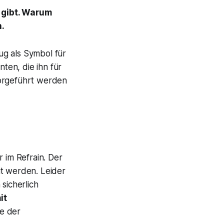
g gibt. Warum
.
ug als Symbol für
en, die ihn für
vorgeführt werden
er im Refrain. Der
it werden. Leider
sicherlich
it
ne der