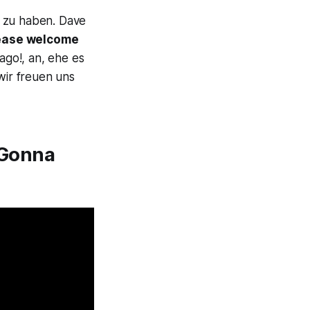
t zu haben. Dave
lease welcome
 ago!,
an, ehe es
ir freuen uns
r Gonna