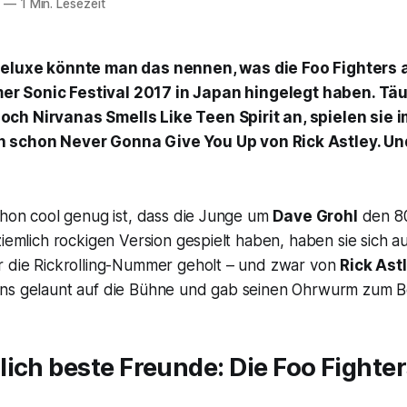
7
—
1 Min. Lesezeit
 deluxe könnte man das nennen, was die Foo Fighte
r Sonic Festival 2017 in Japan hingelegt haben. Täu
och Nirvanas
Smells Like Teen Spir
it an, spielen sie
h schon
Never Gonna Give You Up
von Rick Astley. Un
chon cool genug ist, dass die Junge um
Dave Grohl
den 80
ziemlich rockigen Version gespielt haben, haben sie sich a
r die Rickrolling-Nummer geholt – und zwar von
Rick Ast
ns gelaunt auf die Bühne und gab seinen Ohrwurm zum B
ich beste Freunde: Die Foo Fighter