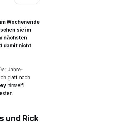
rs am Wochenende
schen sie im
 im nächsten
d damit nicht
er Jahre-
uch glatt noch
ley
himself!
esten.
s und Rick