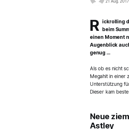
21 Aug. 201
R
ickrolling
beim Summe
einen Moment n
Augenblick auc
genug …
Als ob es nicht s
Megahit in einer 
Unterstützung fü
Dieser kam beste
Neue zieml
Astley