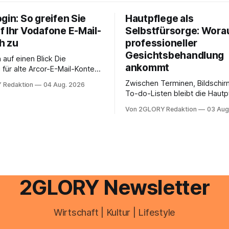
gin: So greifen Sie
Hautpflege als
f Ihr Vodafone E-Mail-
Selbstfürsorge: Worau
h zu
professioneller
Gesichtsbehandlung
auf einen Blick Die
ankommt
für alte Arcor-E-Mail-Konten
er Vodafone Systeme. Wer
Zwischen Terminen, Bildschir
 Redaktion
04 Aug. 2026
e mail adresse mit der Endung
To-do-Listen bleibt die Hautp
oder @arcor.net besitzt,
Alltag häufig auf der Strecke
 heute über das Vodafone E-
Von 2GLORY Redaktion
03 Aug
schnell abschminken, morgen
d Portal ein. Der klassische
Creme aus der Drogerie – meh
 über mail.
zeitlich oft nicht drin. Dabei re
Haut empfindlich auf Stress,
Schlafmangel und Umwelteinfl
wirkt müde, spannt oder neigt
Unreinheiten. Professionelle
2GLORY Newsletter
Wirtschaft | Kultur | Lifestyle