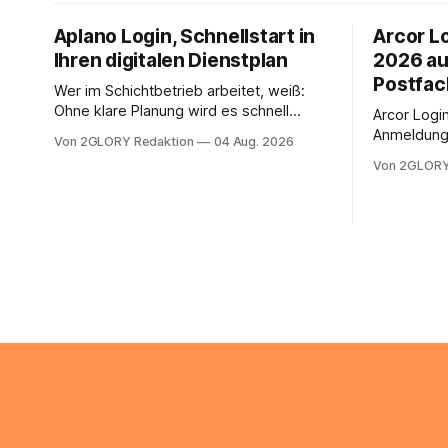
Aplano Login, Schnellstart in
Arcor Lo
Ihren digitalen Dienstplan
2026 au
Postfac
Wer im Schichtbetrieb arbeitet, weiß:
Ohne klare Planung wird es schnell
Arcor Login 
chaotisch. Der Aplano Login ist Ihr
Anmeldung 
Von 2GLORY Redaktion
04 Aug. 2026
zentraler Zugangspunkt, um dienstpläne,
erfolgt üb
Von 2GLORY
zeiterfassung, abwesenheiten und die
noch eine 
gesamte kommunikation rund um Ihr
@arcor.de 
personal digital zu organisieren. In
loggt sich
diesem Leitfaden erfahren Sie alles, was
Mail & Clou
Sie für einen reibungslosen Einstieg
Arcor Login
brauchen, von der Registrierung