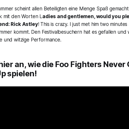
Nummer scheint allen Beteiligten eine Menge Spaß gemach
ck mit den Worten
L
adies and gentlemen, would you p
end: Rick Astley
! This is crazy. I just met him two minutes
mer kommt. Den Festivalbesuchern hat es gefallen und w
le und witzige Performance.
hier an, wie die Foo Fighters Neve
p spielen!