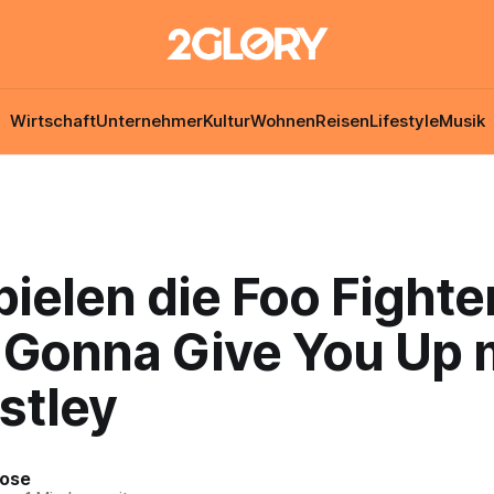
Wirtschaft
Unternehmer
Kultur
Wohnen
Reisen
Lifestyle
Musik
pielen die Foo Fighte
 Gonna Give You Up 
stley
Rose