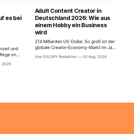
Adult Content Creator in
f es bei
Deutschland 2026: Wie aus
einem Hobby ein Business
wird
214 Milliarden US-Dollar. So groß ist der
globale Creator-Economy-Markt im Jahr
mzeit und
2026, und er wächst jährlich um mehr als
flege im
Von 2GLORY Redaktion
03 Aug. 2026
22 Prozent. Was lange als
. Abends
. 2026
Nischenphänomen galt, ist längst ein
s eine
ernstzunehmender Wirtschaftszweig.
r ist
Weltweit sind über 200 Millionen
agiert die
Menschen als Creator aktiv, allein in
Deutschland geht der Markt in
üsse: Sie
 zu