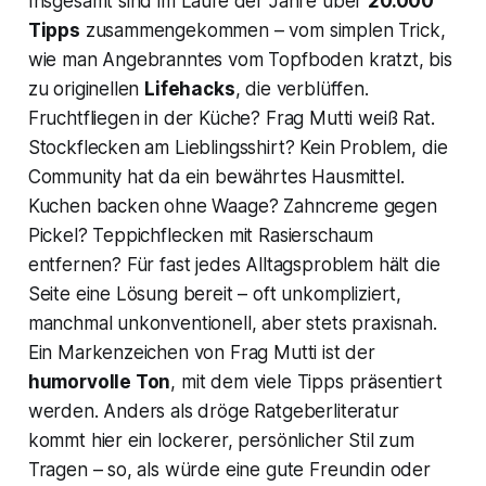
Insgesamt sind im Laufe der Jahre über
20.000
Tipps
zusammengekommen – vom simplen Trick,
wie man Angebranntes vom Topfboden kratzt, bis
zu originellen
Lifehacks
, die verblüffen.
Fruchtfliegen in der Küche? Frag Mutti weiß Rat.
Stockflecken am Lieblingsshirt? Kein Problem, die
Community hat da ein bewährtes Hausmittel.
Kuchen backen ohne Waage? Zahncreme gegen
Pickel? Teppichflecken mit Rasierschaum
entfernen? Für fast jedes Alltagsproblem hält die
Seite eine Lösung bereit – oft unkompliziert,
manchmal unkonventionell, aber stets praxisnah.
Ein Markenzeichen von Frag Mutti ist der
humorvolle Ton
, mit dem viele Tipps präsentiert
werden. Anders als dröge Ratgeberliteratur
kommt hier ein lockerer, persönlicher Stil zum
Tragen – so, als würde eine gute Freundin oder