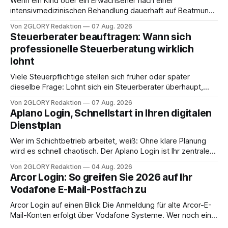
Wenn ein Kind oder ein Erwachsener nach einer
intensivmedizinischen Behandlung dauerhaft auf Beatmung
oder eine engmaschige pflegerische Versorgung
Von 2GLORY Redaktion
07 Aug. 2026
angewiesen ist, stellt sich für Familien eine schwierige
Steuerberater beauftragen: Wann sich
Frage: Muss die Versorgung dauerhaft in der Klinik bleiben –
professionelle Steuerberatung wirklich
oder ist ein Leben zu Hause möglich? Die außerklinische
lohnt
Intensivpflege bietet genau diese Alternative: Sie
Viele Steuerpflichtige stellen sich früher oder später
dieselbe Frage: Lohnt sich ein Steuerberater überhaupt,
oder lässt sich die Steuererklärung auch in Eigenregie
Von 2GLORY Redaktion
07 Aug. 2026
erledigen? Die kurze Antwort: Bei einfachen
Aplano Login, Schnellstart in Ihren digitalen
Einkommensverhältnissen reicht häufig eine Steuersoftware
Dienstplan
aus – sobald jedoch mehrere Einkunftsarten
zusammentreffen oder größere finanzielle Veränderungen
Wer im Schichtbetrieb arbeitet, weiß: Ohne klare Planung
anstehen, zahlt sich professionelle Unterstützung meist
wird es schnell chaotisch. Der Aplano Login ist Ihr zentraler
aus.
Zugangspunkt, um dienstpläne, zeiterfassung,
Von 2GLORY Redaktion
04 Aug. 2026
abwesenheiten und die gesamte kommunikation rund um
Arcor Login: So greifen Sie 2026 auf Ihr
Ihr personal digital zu organisieren. In diesem Leitfaden
Vodafone E-Mail-Postfach zu
erfahren Sie alles, was Sie für einen reibungslosen Einstieg
brauchen, von der Registrierung
Arcor Login auf einen Blick Die Anmeldung für alte Arcor-E-
Mail-Konten erfolgt über Vodafone Systeme. Wer noch eine
e mail adresse mit der Endung @arcor.de oder @arcor.net