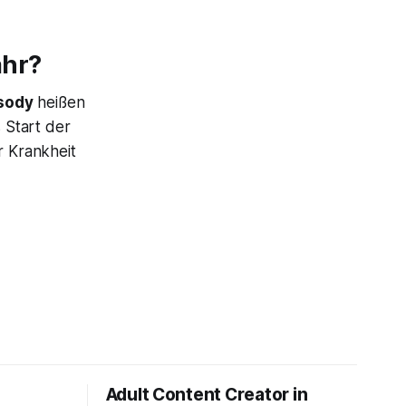
ahr?
sody
heißen
s Start der
r Krankheit
Adult Content Creator in