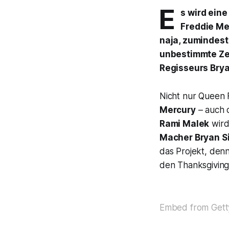
E
s wird ein
Freddie Me
naja, zumindest
unbestimmte Zei
Regisseurs Brya
Nicht nur Queen 
Mercury
– auch 
Rami Malek
wird
Macher Bryan Si
das Projekt, denn
den Thanksgiving
Embed from Gett