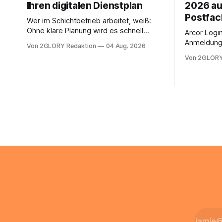
Ihren digitalen Dienstplan
2026 au
Postfac
Wer im Schichtbetrieb arbeitet, weiß:
Ohne klare Planung wird es schnell
Arcor Login 
chaotisch. Der Aplano Login ist Ihr
Anmeldung 
Von 2GLORY Redaktion
04 Aug. 2026
zentraler Zugangspunkt, um dienstpläne,
erfolgt üb
Von 2GLORY
zeiterfassung, abwesenheiten und die
noch eine 
gesamte kommunikation rund um Ihr
@arcor.de 
personal digital zu organisieren. In
loggt sich
diesem Leitfaden erfahren Sie alles, was
Mail & Clou
Sie für einen reibungslosen Einstieg
Arcor Login
brauchen, von der Registrierung