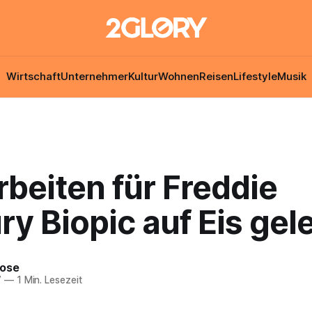
Wirtschaft
Unternehmer
Kultur
Wohnen
Reisen
Lifestyle
Musik
beiten für Freddie
y Biopic auf Eis gel
Rose
7
—
1 Min. Lesezeit