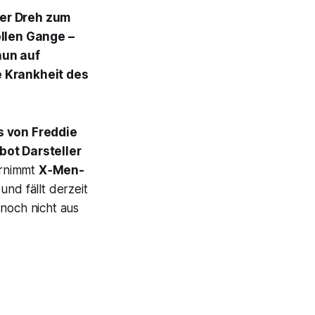
Der Dreh zum
ollen Gange –
nun auf
 Krankheit des
 von Freddie
obot
Darsteller
ernimmt
X‑Men
-
und fällt derzeit
 noch nicht aus