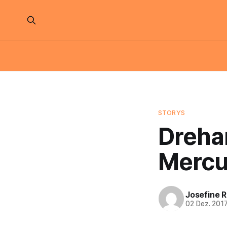
STORYS
Drehar
Mercur
Josefine 
02 Dez. 201