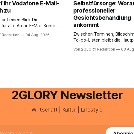
f Ihr Vodafone E-Mail-
Selbstfürsorge: Worau
h zu
professioneller
Gesichtsbehandlung
auf einen Blick Die
ankommt
für alte Arcor-E-Mail-Konten
er Vodafone Systeme. Wer
Zwischen Terminen, Bildschir
 Redaktion
04 Aug. 2026
e mail adresse mit der Endung
To-do-Listen bleibt die Hautp
oder @arcor.net besitzt,
Alltag häufig auf der Strecke
 heute über das Vodafone E-
Von 2GLORY Redaktion
03 Aug
schnell abschminken, morgen
d Portal ein. Der klassische
Creme aus der Drogerie – meh
 über mail.
zeitlich oft nicht drin. Dabei re
Haut empfindlich auf Stress,
Schlafmangel und Umwelteinfl
wirkt müde, spannt oder neigt
Unreinheiten. Professionelle
2GLORY Newsletter
Wirtschaft | Kultur | Lifestyle
Abonnie