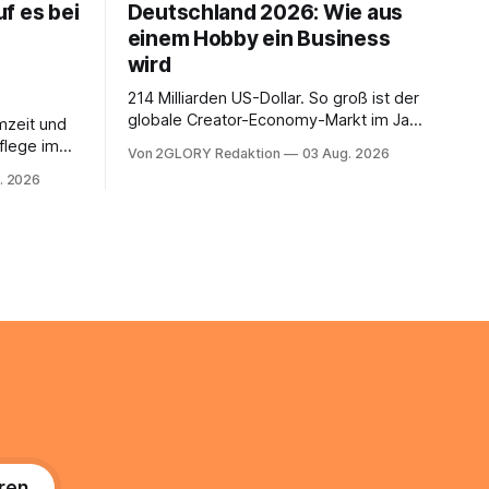
f es bei
Deutschland 2026: Wie aus
einem Hobby ein Business
wird
214 Milliarden US-Dollar. So groß ist der
globale Creator-Economy-Markt im Jahr
mzeit und
2026, und er wächst jährlich um mehr als
flege im
Von 2GLORY Redaktion
03 Aug. 2026
22 Prozent. Was lange als
. Abends
. 2026
Nischenphänomen galt, ist längst ein
s eine
ernstzunehmender Wirtschaftszweig.
r ist
Weltweit sind über 200 Millionen
agiert die
Menschen als Creator aktiv, allein in
Deutschland geht der Markt in
üsse: Sie
 zu
ren