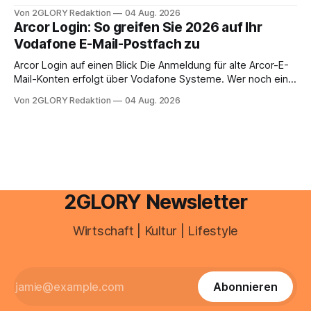
aus.
Zugangspunkt, um dienstpläne, zeiterfassung,
Von 2GLORY Redaktion
04 Aug. 2026
abwesenheiten und die gesamte kommunikation rund um
Arcor Login: So greifen Sie 2026 auf Ihr
Ihr personal digital zu organisieren. In diesem Leitfaden
Vodafone E-Mail-Postfach zu
erfahren Sie alles, was Sie für einen reibungslosen Einstieg
brauchen, von der Registrierung
Arcor Login auf einen Blick Die Anmeldung für alte Arcor-E-
Mail-Konten erfolgt über Vodafone Systeme. Wer noch eine
e mail adresse mit der Endung @arcor.de oder @arcor.net
Von 2GLORY Redaktion
04 Aug. 2026
besitzt, loggt sich heute über das Vodafone E-Mail & Cloud
Portal ein. Der klassische Arcor Login über mail.
2GLORY Newsletter
Wirtschaft | Kultur | Lifestyle
Abonnieren