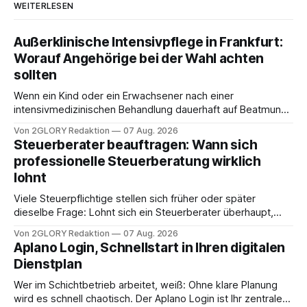
WEITERLESEN
Außerklinische Intensivpflege in Frankfurt:
Worauf Angehörige bei der Wahl achten
sollten
Wenn ein Kind oder ein Erwachsener nach einer
intensivmedizinischen Behandlung dauerhaft auf Beatmung
oder eine engmaschige pflegerische Versorgung
Von 2GLORY Redaktion
07 Aug. 2026
angewiesen ist, stellt sich für Familien eine schwierige
Steuerberater beauftragen: Wann sich
Frage: Muss die Versorgung dauerhaft in der Klinik bleiben –
professionelle Steuerberatung wirklich
oder ist ein Leben zu Hause möglich? Die außerklinische
lohnt
Intensivpflege bietet genau diese Alternative: Sie
Viele Steuerpflichtige stellen sich früher oder später
dieselbe Frage: Lohnt sich ein Steuerberater überhaupt,
oder lässt sich die Steuererklärung auch in Eigenregie
Von 2GLORY Redaktion
07 Aug. 2026
erledigen? Die kurze Antwort: Bei einfachen
Aplano Login, Schnellstart in Ihren digitalen
Einkommensverhältnissen reicht häufig eine Steuersoftware
Dienstplan
aus – sobald jedoch mehrere Einkunftsarten
zusammentreffen oder größere finanzielle Veränderungen
Wer im Schichtbetrieb arbeitet, weiß: Ohne klare Planung
anstehen, zahlt sich professionelle Unterstützung meist
wird es schnell chaotisch. Der Aplano Login ist Ihr zentraler